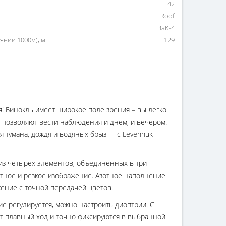
42
Roof
BaK-4
янии 1000м), м:
129
я! Бинокль имеет широкое поле зрения – вы легко
 позволяют вести наблюдения и днем, и вечером.
 тумана, дождя и водяных брызг – с Levenhuk
 из четырех элементов, объединенных в три
тное и резкое изображение. Азотное наполнение
жение с точной передачей цветов.
е регулируется, можно настроить диоптрии. С
т плавный ход и точно фиксируются в выбранной