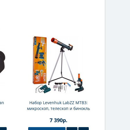
an
Набор Levenhuk LabZZ MTВ3:
Бинокль
микроскоп, телескоп и бинокль
7 390р.