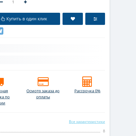
Купить в один клик
жная
Осмотр заказа до
Рассрочка 0%
ка по
оплаты
сии
Все характеристики
8