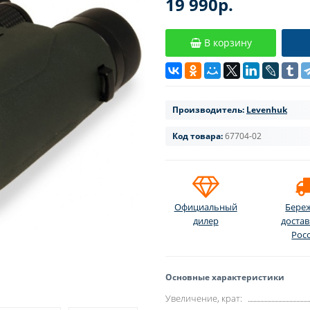
19 990р.
В корзину
Производитель:
Levenhuk
Код товара:
67704-02
Официальный
Бере
дилер
достав
Рос
Основные характеристики
Увеличение, крат: