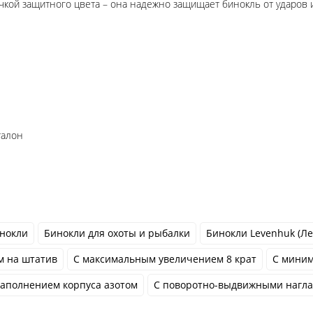
чкой защитного цвета – она надежно защищает бинокль от ударов
талон
нокли
Бинокли для охоты и рыбалки
Бинокли Levenhuk (Ле
м на штатив
С максимальным увеличением 8 крат
С миним
наполнением корпуса азотом
С поворотно-выдвижными нагл