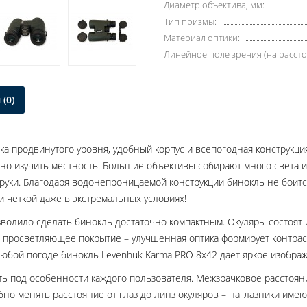
Диаметр объектива, мм:
Тип призмы:
Материал оптики:
Линейное поле зрения (на рассто
(0)
ка продвинутого уровня, удобный корпус и всепогодная конструкци
но изучить местность. Большие объективы собирают много света и
уки. Благодаря водонепроницаемой конструкции бинокль не боится
и четкой даже в экстремальных условиях!
озволило сделать бинокль достаточно компактным. Окуляры состоят
 просветляющее покрытие – улучшенная оптика формирует контрас
любой погоде бинокль Levenhuk Karma PRO 8x42 дает яркое изобра
ть под особенности каждого пользователя. Межзрачковое расстояни
о менять расстояние от глаз до линз окуляров – наглазники имею