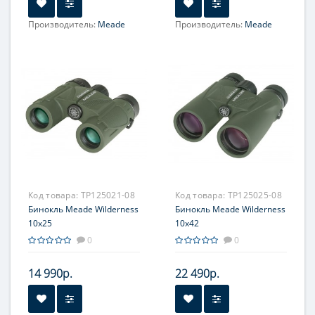
Производитель:
Meade
Производитель:
Meade
Увеличение, крат:
7
Увеличение, крат:
8
Фокусировка:
Фокусировка:
Центральная
Центральная
Код товара:
TP125021-08
Код товара:
TP125025-08
Бинокль Meade Wilderness
Бинокль Meade Wilderness
10x25
10x42
0
0
14 990р.
22 490р.