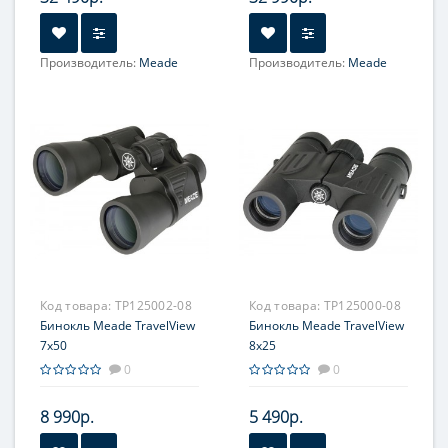
Производитель:
Meade
Производитель:
Meade
Увеличение, крат:
10
Увеличение, крат:
8
Фокусировка:
Фокусировка:
Центральная
Центральная
Код товара:
TP125002-08
Код товара:
TP125000-08
Бинокль Meade TravelView
Бинокль Meade TravelView
7x50
8x25
0
0
8 990р.
5 490р.