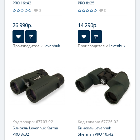
PRO 16x42
PRO 8x25
0
0
26 990р.
14 290р.
Производитель:
Levenhuk
Производитель:
Levenhuk
Увеличение, крат:
16
Увеличение, крат:
8
Фокусировка:
Фокусировка:
Центральная
Центральная
Код товара:
67703-02
Код товара:
67726-02
Бинокль Levenhuk Karma
Бинокль Levenhuk
PRO 8x32
Sherman PRO 10x42