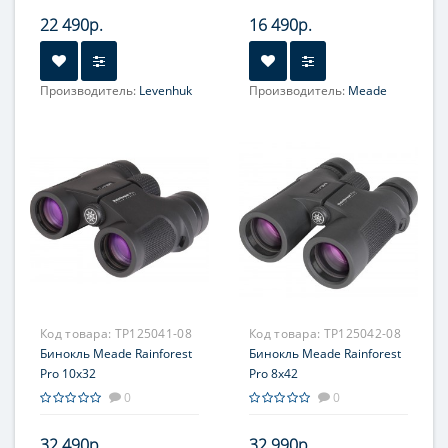
22 490р.
16 490р.
Производитель:
Levenhuk
Производитель:
Meade
Увеличение, крат:
8
Увеличение, крат:
7-15
Фокусировка:
Фокусировка:
Центральная
Центральная
Код товара:
TP125041-08
Код товара:
TP125042-08
Бинокль Meade Rainforest
Бинокль Meade Rainforest
Pro 10x32
Pro 8x42
0
0
32 490р.
32 990р.