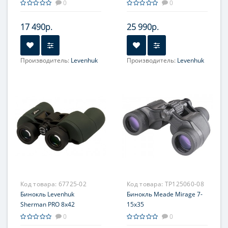
0
0
17 490р.
25 990р.
Производитель:
Levenhuk
Производитель:
Levenhuk
Увеличение, крат:
8
Увеличение, крат:
10
Фокусировка:
Фокусировка:
Центральная
Центральная
Код товара:
67725-02
Код товара:
TP125060-08
Бинокль Levenhuk
Бинокль Meade Mirage 7-
Sherman PRO 8x42
15x35
0
0