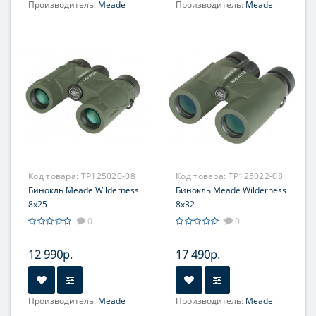
Производитель:
Meade
Производитель:
Meade
Увеличение, крат:
10
Увеличение, крат:
10
Фокусировка:
Фокусировка:
Центральная
Центральная
Код товара:
TP125020-08
Код товара:
TP125022-08
Бинокль Meade Wilderness
Бинокль Meade Wilderness
8x25
8x32
0
0
12 990р.
17 490р.
Производитель:
Meade
Производитель:
Meade
Увеличение, крат:
8
Увеличение, крат:
8