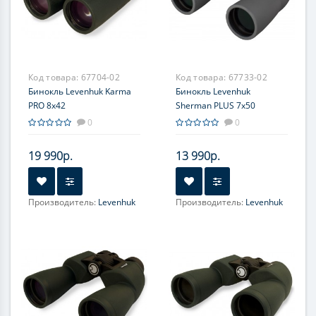
Код товара:
67704-02
Код товара:
67733-02
Бинокль Levenhuk Karma
Бинокль Levenhuk
PRO 8x42
Sherman PLUS 7x50
0
0
19 990р.
13 990р.
Производитель:
Levenhuk
Производитель:
Levenhuk
Увеличение, крат:
8
Увеличение, крат:
7
Фокусировка:
Фокусировка:
Центральная
Центральная