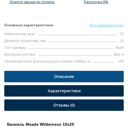
Осмотр заказа до оплаты
Рассрочка 0%
Основные характеристики
Все характеристики
Увеличение, крат:
10
Диаметр объектива, мм:
25
Тип призмы:
Roof
Материал оптики:
BaK-4
Линейное поле зрения (на расстоянии 1000м), м:
109
Описание
Характеристики
Отзывы (0)
Бинокль Meade Wilderness 10x25