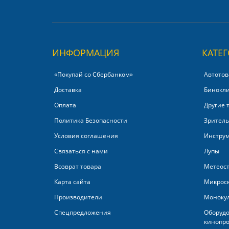
ИНФОРМАЦИЯ
КАТЕ
«Покупай со Сбербанком»‎
Автотов
Доставка
Бинокл
Оплата
Другие 
Политика Безопасности
Зритель
Условия соглашения
Инстру
Связаться с нами
Лупы
Возврат товара
Метеос
Карта сайта
Микрос
Производители
Моноку
Спецпредложения
Оборудо
кинопро