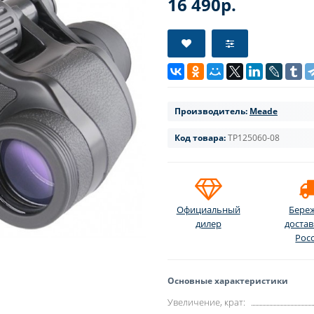
16 490р.
Производитель:
Meade
Код товара:
TP125060-08
Официальный
Бере
дилер
достав
Рос
Основные характеристики
Увеличение, крат: