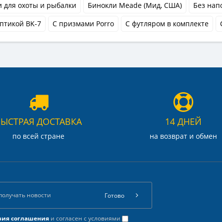
 для охоты и рыбалки
Бинокли Meade (Мид, США)
Без нап
оптикой BK-7
С призмами Porro
С футляром в комплекте
БЫСТРАЯ ДОСТАВКА
14 ДНЕЙ
по всей стране
на возврат и обмен
Готово
вия соглашения
и согласен с условиями