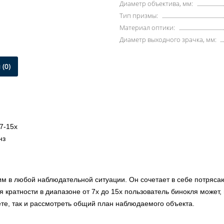
Диаметр объектива, мм:
Тип призмы:
Материал оптики:
Диаметр выходного зрачка, мм:
(0)
7-15х
нз
им в любой наблюдательной ситуации. Он сочетает в себе потряса
 кратности в диапазоне от 7х до 15х пользователь бинокля может,
те, так и рассмотреть общий план наблюдаемого объекта.