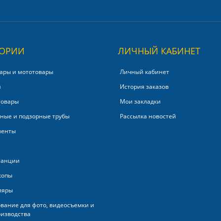
ГОРИИ
ЛИЧНЫЙ КАБИНЕТ
ары и мототовары
Личный кабинет
и
История заказов
товары
Мои закладки
ные и подзорные трубы
Рассылка новостей
менты
танции
копы
ляры
вание для фото, видеосъемки и
изводства