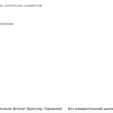
ех оптических элементов
еревозки
инокли Bresser (Брессер, Германия)
Без измерительной шкал