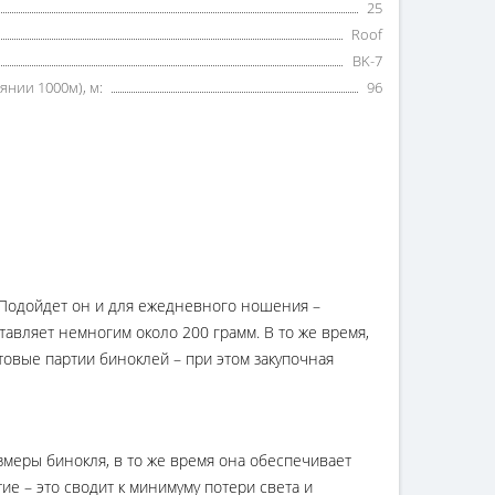
25
Roof
BK-7
янии 1000м), м:
96
д. Подойдет он и для ежедневного ношения –
авляет немногим около 200 грамм. В то же время,
овые партии биноклей – при этом закупочная
азмеры бинокля, в то же время она обеспечивает
 – это сводит к минимуму потери света и