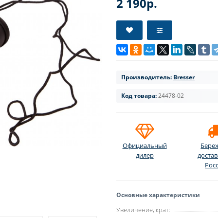
2 190р.
Производитель:
Bresser
Код товара:
24478-02
Официальный
Бере
дилер
достав
Рос
Основные характеристики
Увеличение, крат: