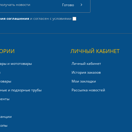
Готово
вия соглашения
и согласен с условиями
ГОРИИ
ЛИЧНЫЙ КАБИНЕТ
ары и мототовары
Личный кабинет
и
История заказов
товары
Мои закладки
ные и подзорные трубы
Рассылка новостей
менты
танции
копы