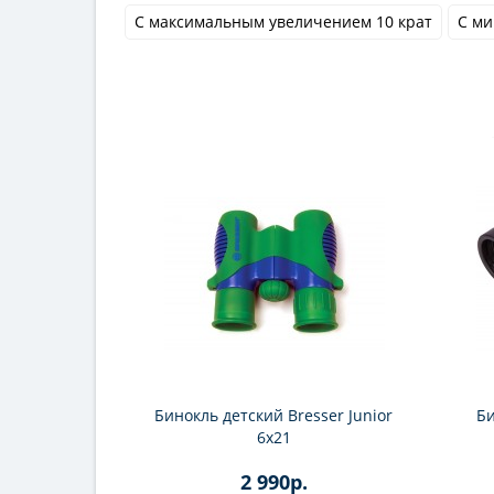
С максимальным увеличением 10 крат
С ми
Бинокль детский Bresser Junior
Би
6x21
2 990р.