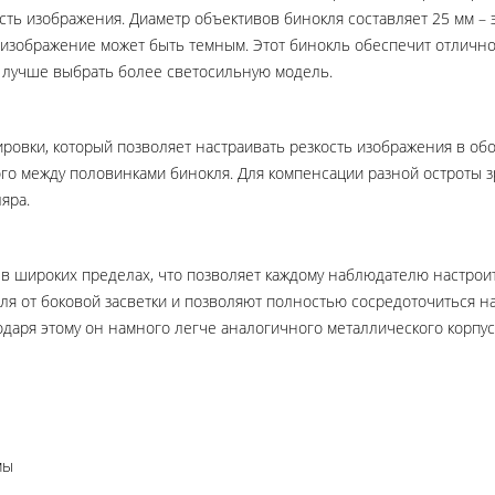
сть изображения. Диаметр объективов бинокля составляет 25 мм – 
 изображение может быть темным. Этот бинокль обеспечит отлично
 лучше выбрать более светосильную модель.
овки, который позволяет настраивать резкость изображения в об
о между половинками бинокля. Для компенсации разной остроты з
яра.
 в широких пределах, что позволяет каждому наблюдателю настроит
ля от боковой засветки и позволяют полностью сосредоточиться н
одаря этому он намного легче аналогичного металлического корпуса
мы