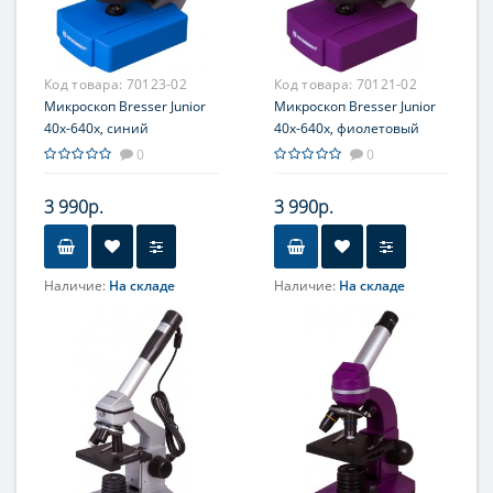
10х
Фокусировка
Фокусировка
Грубая
Грубая; Точная
Код товара:
70123-02
Код товара:
70121-02
Микроскоп Bresser Junior
Микроскоп Bresser Junior
40x-640x, синий
40x-640x, фиолетовый
0
0
3 990р.
3 990р.
Наличие:
На складе
Наличие:
На складе
Объектив
Объектив
4x; 10x; 40x
4x; 10x; 40x
Увеличение, крат
Увеличение, крат
40; 64; 100; 160; 400; 640
40; 64; 100; 160; 400; 640
Окуляр (ы)
Окуляр (ы)
WF10x-16x
WF10x-16x
(двухпозиционный)
(двухпозиционный)