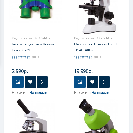
Код товара:
26769-02
Код товара:
73760-02
Бинокль детский Bresser
Микроскоп Bresser Biorit
Junior 6x21
TP 40–400x
0
0
2 990р.
19 990р.
Наличие:
На складе
Наличие:
На складе
Увеличение, крат
Объектив
6
4x, 10х, 40хs
ахроматические
Увеличение, крат
40; 100; 400