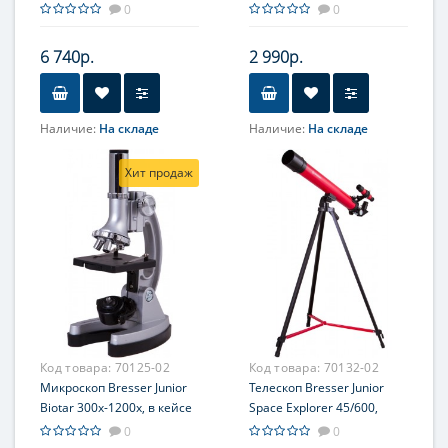
цветным дисплеем и 1
прозрачным корпусом
0
0
датчиком
6 740р.
2 990р.
Наличие:
На складе
Наличие:
На складе
Хит продаж
Код товара:
70125-02
Код товара:
70132-02
Микроскоп Bresser Junior
Телескоп Bresser Junior
Biotar 300x-1200x, в кейсе
Space Explorer 45/600,
красный
0
0