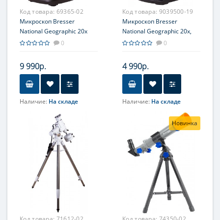
Фокусировка
Код товара:
69365-02
Код товара:
9039500-19
Грубая
Микроскоп Bresser
Микроскоп Bresser
National Geographic 20x
National Geographic 20x,
монокулярный
0
0
9 990р.
4 990р.
Наличие:
На складе
Наличие:
На складе
Объектив
Объектив
2x
2x
Новинка
Увеличение, крат
Увеличение, крат
20
20
Фокусировка
Окуляр (ы)
Грубая
WF10x
Фокусировка
Грубая
Код товара:
71612-02
Код товара:
74350-02