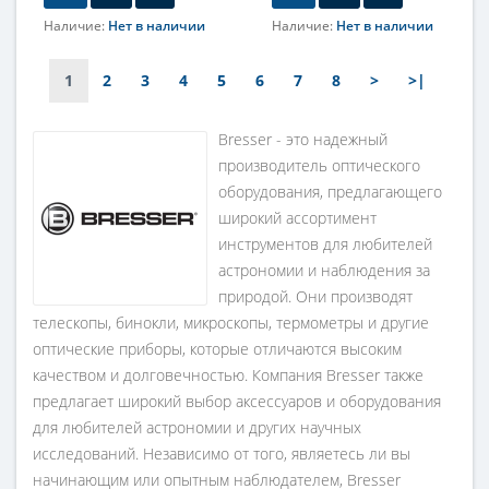
Наличие:
Нет в наличии
Наличие:
Нет в наличии
Увеличение, крат
10
1
2
3
4
5
6
7
8
>
>|
Фокусировка
Центральная
Bresser - это надежный
производитель оптического
оборудования, предлагающего
широкий ассортимент
инструментов для любителей
астрономии и наблюдения за
природой. Они производят
телескопы, бинокли, микроскопы, термометры и другие
оптические приборы, которые отличаются высоким
качеством и долговечностью. Компания Bresser также
предлагает широкий выбор аксессуаров и оборудования
для любителей астрономии и других научных
исследований. Независимо от того, являетесь ли вы
начинающим или опытным наблюдателем, Bresser