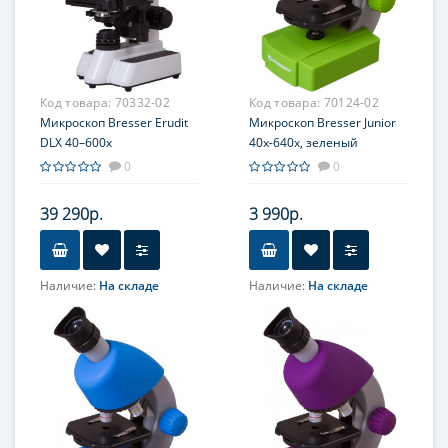
Окуляр (ы)
10х
Фокусировка
Грубая; Точная
Код товара:
70332-02
Код товара:
70124-02
Микроскоп Bresser Erudit
Микроскоп Bresser Junior
DLX 40–600x
40x-640x, зеленый
0
0
39 290р.
3 990р.
Наличие:
На складе
Наличие:
На складе
Объектив
Объектив
4x, 10x, 40х и 60x
4x; 10x; 40x
(ахроматические,
Увеличение, крат
стандарта DIN)
40; 64; 100; 160; 400; 640
Увеличение, крат
Окуляр (ы)
40; 100; 400; 600
WF10x-16x
Окуляр (ы)
(двухпозиционный)