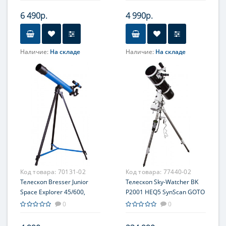
6 490р.
4 990р.
Наличие:
На складе
Наличие:
На складе
Объектив
Увеличение, крат
4x; 10x; 40x
50-100
Увеличение, крат
Диаметр главного зеркала
(апертура), мм
300; 600; 1200
45
Окуляр (ы)
Фокусное расстояние, мм
WF10x-16x
(двухпозиционный)
600
Фокусировка
Максимальное полезное
увеличение, крат
Грубая
100
Код товара:
70131-02
Код товара:
77440-02
Телескоп Bresser Junior
Телескоп Sky-Watcher BK
Space Explorer 45/600,
P2001 HEQ5 SynScan GOTO
синий
(обновленная версия)
0
0