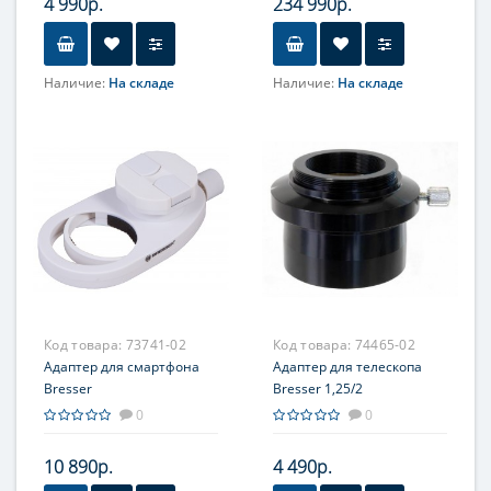
4 990р.
234 990р.
Наличие:
На складе
Наличие:
На складе
Увеличение, крат
Увеличение, крат
50-100
40-200
Диаметр главного зеркала
Диаметр главного зеркала
(апертура), мм
(апертура), мм
45
200 (8'')
Фокусное расстояние, мм
Фокусное расстояние, мм
600
1000
Максимальное полезное
Максимальное полезное
увеличение, крат
увеличение, крат
100
400
Код товара:
73741-02
Код товара:
74465-02
Адаптер для смартфона
Адаптер для телескопа
Bresser
Bresser 1,25/2
0
0
10 890р.
4 490р.