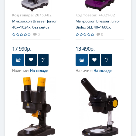
Фокусировка
Фокусировка
Грубая
Грубая
Код товара:
26753-02
Код товара:
74321-02
Микроскоп Bresser Junior
Микроскоп Bresser Junior
40x–1024x, без кейса
Biolux SEL 40–1600x,
фиолетовый
0
0
17 990р.
13 490р.
Наличие:
На складе
Наличие:
На складе
Объектив
Объектив
4x; 10x; 40x
4x; 10x; 40x
Увеличение, крат
Увеличение, крат
40; 64; 80; 100; 128; 160;
40; 80; 100; 160; 200; 400;
200; 320; 400; 640; 800;
800; 1600
1280
Окуляр (ы)
Окуляр (ы)
WF10x и WF20x
WF10x, WF16x,
Фокусировка
видеоокуляр
Грубая