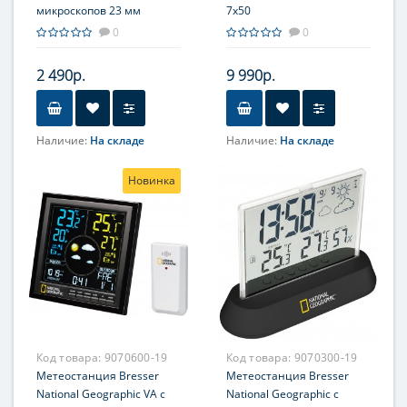
микроскопов 23 мм
7x50
0
0
2 490р.
9 990р.
Наличие:
На складе
Наличие:
На складе
Увеличение, крат
7
Новинка
Фокусировка
Центральная
Код товара:
9070600-19
Код товара:
9070300-19
Метеостанция Bresser
Метеостанция Bresser
National Geographic VA с
National Geographic с