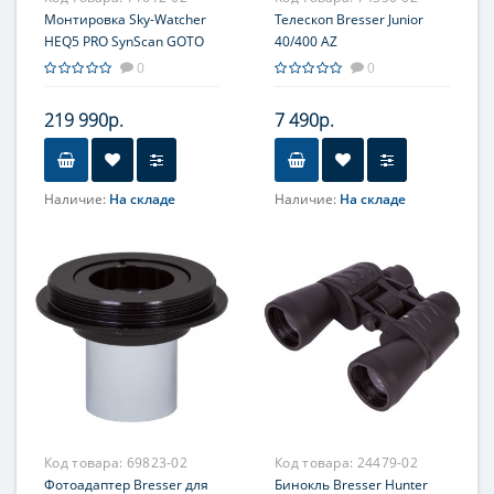
Монтировка Sky-Watcher
Телескоп Bresser Junior
HEQ5 PRO SynScan GOTO
40/400 AZ
со стальной треногой
0
0
(обновленная версия)
219 990р.
7 490р.
Наличие:
На складе
Наличие:
На складе
Увеличение, крат
20-32
Диаметр главного зеркала
(апертура), мм
40
Фокусное расстояние, мм
400
Максимальное полезное
увеличение, крат
80
Код товара:
69823-02
Код товара:
24479-02
Фотоадаптер Bresser для
Бинокль Bresser Hunter