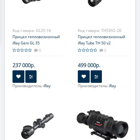
Код товара:
GL35-16
Код товара:
TH50V2-20
Прицел тепловизионный
Прицел тепловизионный
iRay Geni GL 35
iRay Tube TH 50 v2
0
0
237 000р.
499 000р.
Производитель:
iRay
Производитель:
iRay
Увеличение, крат:
2.81-
Увеличение, крат:
3.5-14.0
11.24
Прицельная сетка:
6 шт.
Фокусировка:
Центральная
Прицельная сетка:
8 шт.