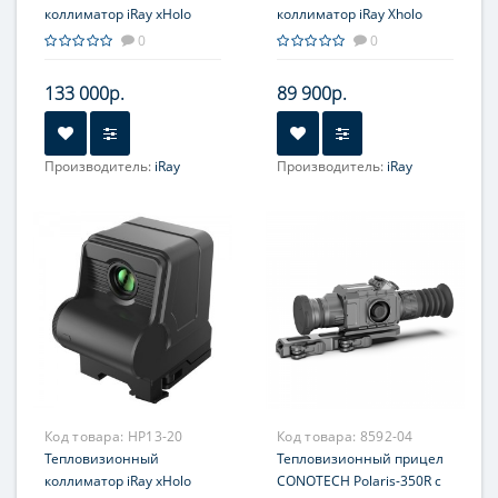
коллиматор iRay xHolo
коллиматор iRay Xholo
HL13
HP06
0
0
133 000р.
89 900р.
Производитель:
iRay
Производитель:
iRay
Увеличение, крат:
1-4
Увеличение, крат:
1-4
Прицельная сетка:
3 шт.
Прицельная сетка:
3 шт.
Код товара:
HP13-20
Код товара:
8592-04
Тепловизионный
Тепловизионный прицел
коллиматор iRay xHolo
CONOTECH Polaris-350R с