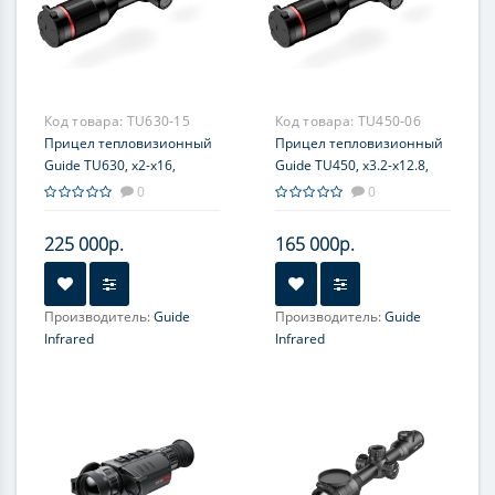
Код товара:
TU630-15
Код товара:
TU450-06
Прицел тепловизионный
Прицел тепловизионный
Guide TU630, x2-x16,
Guide TU450, x3.2-x12.8,
640x480, ø35мм
400x300, ø50мм
0
0
225 000р.
165 000р.
Производитель:
Guide
Производитель:
Guide
Infrared
Infrared
Увеличение, крат:
2-16
Увеличение, крат:
3.2-12.8
Прицельная сетка:
10
Прицельная сетка:
10
типов, масштабируемые
типов, масштабируемые