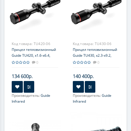
Код товара:
TU420-06
Код товара:
TU430-06
Прицел тепловизионный
Прицел тепловизионный
Guide TU420, x1.6-x6.4,
Guide TU430, x2.3-x9.2,
400x300, ø25мм
400x300, ø35мм
0
0
134 600р.
140 400р.
Производитель:
Guide
Производитель:
Guide
Infrared
Infrared
Увеличение, крат:
1.6-6.4
Увеличение, крат:
2.3-9.2
Прицельная сетка:
10
Прицельная сетка:
10
типов, масштабируемые
типов, масштабируемые