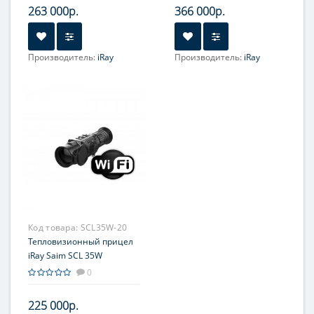
263 000р.
366 000р.
Производитель:
iRay
Производитель:
iRay
Увеличение, крат:
4-16
Увеличение, крат:
2.91-
11.64
Прицельная сетка:
7 шт.
Прицельная сетка:
8 шт.
Код товара:
SCL35W-20
Тепловизионный прицел
iRay Saim SCL 35W
0
225 000р.