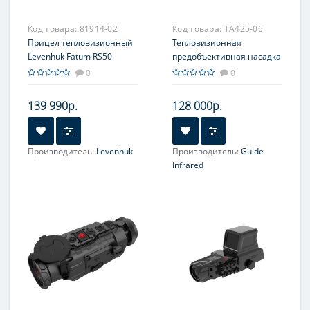
Код товара:
81914-02
Код товара:
TA425-06
Прицел тепловизионный
Тепловизионная
Levenhuk Fatum RS50
предобъективная насадка
Guide TA425, 384x288,
0
0
ø25мм
139 990р.
128 000р.
Производитель:
Levenhuk
Производитель:
Guide
Увеличение, крат:
1.6-6.4
Infrared
Увеличение, крат:
1-4
Прицельная сетка:
10
Прицельная сетка:
Нет
типов, масштабируемые