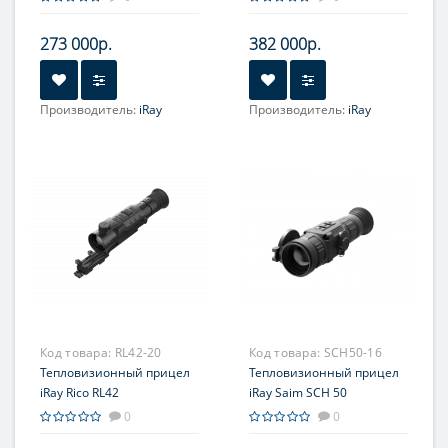
273 000р.
382 000р.
Производитель:
iRay
Производитель:
iRay
Увеличение, крат:
2.81-
Увеличение, крат:
2-8
11.24
Прицельная сетка:
7 шт.
Прицельная сетка:
8 шт.
Код товара:
RL42-20
Код товара:
SCH50-16
Тепловизионный прицел
Тепловизионный прицел
iRay Rico RL42
iRay Saim SCH 50
0
0