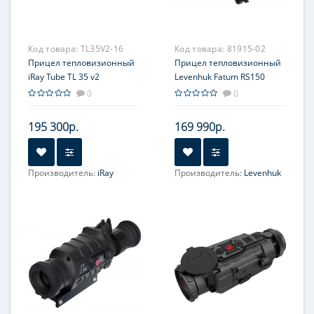
Код товара:
TL35V2-16
Код товара:
81915-02
Прицел тепловизионный
Прицел тепловизионный
iRay Tube TL 35 v2
Levenhuk Fatum RS150
0
0
195 300р.
169 990р.
Производитель:
iRay
Производитель:
Levenhuk
Увеличение, крат:
3.1-12.4
Увеличение, крат:
3.3-13.2
Прицельная сетка:
6 шт.
Прицельная сетка:
10
типов, масштабируемые