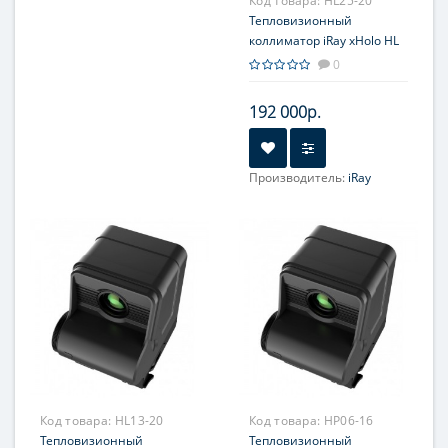
Код товара:
HL25-20
Тепловизионный
коллиматор iRay xHolo HL
25
0
192 000р.
Производитель:
iRay
Увеличение, крат:
1-4
Прицельная сетка:
4 шт.
Код товара:
HL13-20
Код товара:
HP06-16
Тепловизионный
Тепловизионный