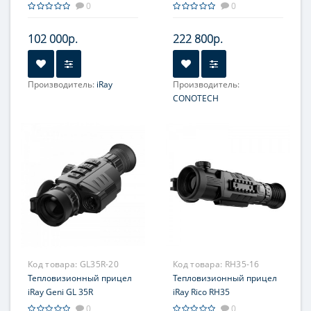
HP13
креплением Weaver
0
0
102 000р.
222 800р.
Производитель:
iRay
Производитель:
Увеличение, крат:
1-4
CONOTECH
Увеличение, крат:
3.8-15.2
Прицельная сетка:
4 шт.
Фокусировка:
Ручная, на
объективе
Прицельная сетка:
5
типов, масштабируемые
Код товара:
GL35R-20
Код товара:
RH35-16
Тепловизионный прицел
Тепловизионный прицел
iRay Geni GL 35R
iRay Rico RH35
0
0