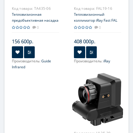
Код товара:
TA435-06
Код товара:
FAL19-16
Тепловизионная
Тепловизионный
предобъективная насадка
коллиматор iRay Fast FAL
Guide TA435, 384x288,
19 1x34D
0
0
ø35мм
156 600р.
408 000р.
Производитель:
Guide
Производитель:
iRay
Увеличение, крат:
1-2
Infrared
Увеличение, крат:
1-4
Прицельная сетка:
2 шт.
Прицельная сетка:
Нет