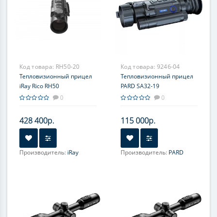
Код товара:
RH50-20
Код товара:
9246-04
Тепловизионный прицел
Тепловизионный прицел
iRay Rico RH50
PARD SA32-19
0
0
428 400р.
115 000р.
Производитель:
iRay
Производитель:
PARD
Увеличение, крат:
3-12
Увеличение, крат:
2-16
Прицельная сетка:
7 шт.
Прицельная сетка:
6 шт.