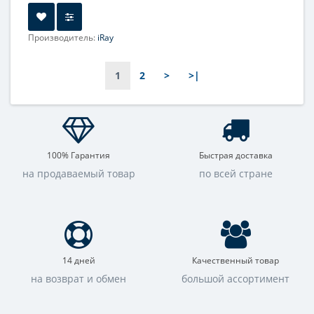
Производитель:
iRay
Увеличение, крат:
2-8
Прицельная сетка:
8 шт.
1
2
>
>|
100% Гарантия
Быстрая доставка
на продаваемый товар
по всей стране
14 дней
Качественный товар
на возврат и обмен
большой ассортимент