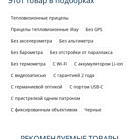
Этот товар в подборках
Тепловизионные прицелы
Прицелы тепловизионные iRay
Без GPS
Без акселерометра
Без альтиметра
Без барометра
Без отстройки от параллакса
Без термометра
С Wi-Fi
С аккумулятором Li-ion
С видеозаписью
С гарантией 2 года
С германиевой оптикой
С портом USB-C
С пристрелкой одним патроном
С фиксированным объективом
Черные
РЕКОМЕНДУЕМЫЕ ТОВАРЫ