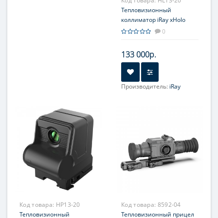
Код товара:
HL13-20
Тепловизионный
коллиматор iRay xHolo
HL13
0
133 000р.
Производитель:
iRay
Увеличение, крат:
1-4
Прицельная сетка:
3 шт.
Код товара:
HP13-20
Код товара:
8592-04
Тепловизионный
Тепловизионный прицел