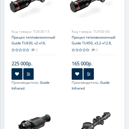
Код товара:
TU630-15
Код товара:
TU450-06
Прицел тепловизионный
Прицел тепловизионный
Guide TU630, x2-x16,
Guide TU450, x3.2-x12.8,
640x480, ø35мм
400x300, ø50мм
0
0
225 000р.
165 000р.
Производитель:
Guide
Производитель:
Guide
Infrared
Infrared
Увеличение, крат:
2-16
Увеличение, крат:
3.2-12.8
Прицельная сетка:
10
Прицельная сетка:
10
типов, масштабируемые
типов, масштабируемые