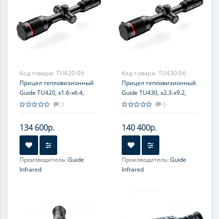
Код товара:
TU420-06
Код товара:
TU430-06
Прицел тепловизионный
Прицел тепловизионный
Guide TU420, x1.6-x6.4,
Guide TU430, x2.3-x9.2,
400x300, ø25мм
400x300, ø35мм
0
0
134 600р.
140 400р.
Производитель:
Guide
Производитель:
Guide
Infrared
Infrared
Увеличение, крат:
1.6-6.4
Увеличение, крат:
2.3-9.2
Прицельная сетка:
10
Прицельная сетка:
10
типов, масштабируемые
типов, масштабируемые