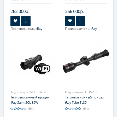
263 000р.
366 000р.
Производитель:
iRay
Производитель:
iRay
Увеличение, крат:
4-16
Увеличение, крат:
2.91-
11.64
Прицельная сетка:
7 шт.
Прицельная сетка:
8 шт.
Код товара:
SCL35W-20
Код товара:
TL35-16
Тепловизионный прицел
Тепловизионный прицел
iRay Saim SCL 35W
iRay Tube TL35
0
0