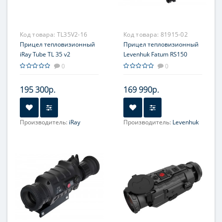
Код товара:
TL35V2-16
Код товара:
81915-02
Прицел тепловизионный
Прицел тепловизионный
iRay Tube TL 35 v2
Levenhuk Fatum RS150
0
0
195 300р.
169 990р.
Производитель:
iRay
Производитель:
Levenhuk
Увеличение, крат:
3.1-12.4
Увеличение, крат:
3.3-13.2
Прицельная сетка:
6 шт.
Прицельная сетка:
10
типов, масштабируемые