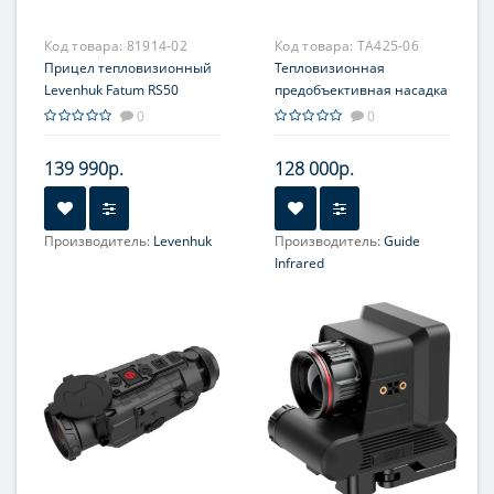
Код товара:
81914-02
Код товара:
TA425-06
Прицел тепловизионный
Тепловизионная
Levenhuk Fatum RS50
предобъективная насадка
Guide TA425, 384x288,
0
0
ø25мм
139 990р.
128 000р.
Производитель:
Levenhuk
Производитель:
Guide
Увеличение, крат:
1.6-6.4
Infrared
Увеличение, крат:
1-4
Прицельная сетка:
10
Прицельная сетка:
Нет
типов, масштабируемые