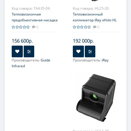
Код товара:
TA435-06
Код товара:
HL25-20
Тепловизионная
Тепловизионный
предобъективная насадка
коллиматор iRay xHolo HL
Guide TA435, 384x288,
25
0
0
ø35мм
156 600р.
192 000р.
Производитель:
Guide
Производитель:
iRay
Увеличение, крат:
1-4
Infrared
Увеличение, крат:
1-4
Прицельная сетка:
4 шт.
Прицельная сетка:
Нет