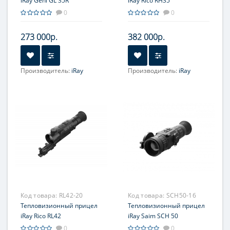
iRay Geni GL 35R
iRay Rico RH35
0
0
273 000р.
382 000р.
Производитель:
iRay
Производитель:
iRay
Увеличение, крат:
2.81-
Увеличение, крат:
2-8
11.24
Прицельная сетка:
7 шт.
Прицельная сетка:
8 шт.
Код товара:
RL42-20
Код товара:
SCH50-16
Тепловизионный прицел
Тепловизионный прицел
iRay Rico RL42
iRay Saim SCH 50
0
0