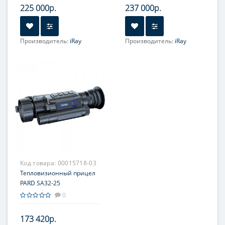
225 000р.
237 000р.
Производитель:
iRay
Производитель:
iRay
Увеличение, крат:
2-8
Увеличение, крат:
3.1-12.4
Прицельная сетка:
8 шт.
Прицельная сетка:
7 шт.
Код товара:
00015718-03
Тепловизионный прицел
PARD SA32-25
0
173 420р.