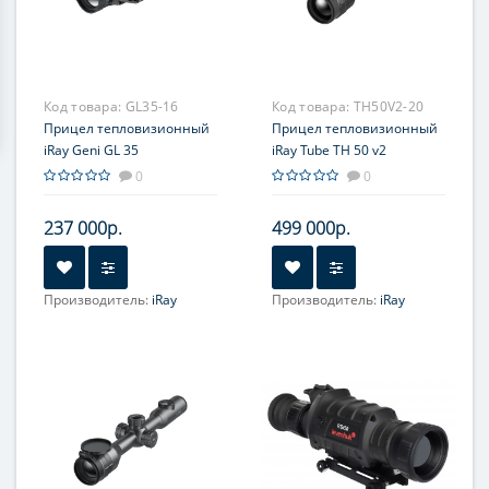
Код товара:
GL35-16
Код товара:
TH50V2-20
Прицел тепловизионный
Прицел тепловизионный
iRay Geni GL 35
iRay Tube TH 50 v2
0
0
237 000р.
499 000р.
Производитель:
iRay
Производитель:
iRay
Увеличение, крат:
2.81-
Увеличение, крат:
3.5-14.0
11.24
Прицельная сетка:
6 шт.
Фокусировка:
Центральная
Прицельная сетка:
8 шт.