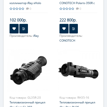
коллиматор iRay xHolo
CONOTECH Polaris-350R с
HP13
креплением Weaver
0
0
102 000р.
222 800р.
Производитель:
iRay
Производитель:
Увеличение, крат:
1-4
CONOTECH
Увеличение, крат:
3.8-15.2
Прицельная сетка:
4 шт.
Фокусировка:
Ручная, на
объективе
Прицельная сетка:
5
типов, масштабируемые
Код товара:
GL35R-20
Код товара:
RH35-16
Тепловизионный прицел
Тепловизионный прицел