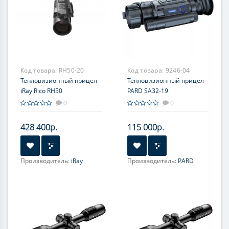
Код товара:
RH50-20
Код товара:
9246-04
Тепловизионный прицел
Тепловизионный прицел
iRay Rico RH50
PARD SA32-19
0
0
428 400р.
115 000р.
Производитель:
iRay
Производитель:
PARD
Увеличение, крат:
3-12
Увеличение, крат:
2-16
Прицельная сетка:
7 шт.
Прицельная сетка:
6 шт.