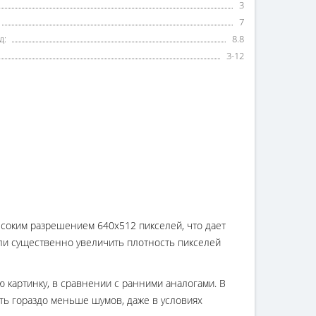
3
7
д:
8.8
3-12
соким разрешением 640х512 пикселей, что дает
или существенно увеличить плотность пикселей
 картинку, в сравнении с ранними аналогами. В
ть гораздо меньше шумов, даже в условиях