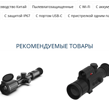
зводство Китай
Пылевлагозащищенные
С Wi-Fi
С аккум
С защитой IP67
С портом USB-C
С пристрелкой одним п
РЕКОМЕНДУЕМЫЕ ТОВАРЫ