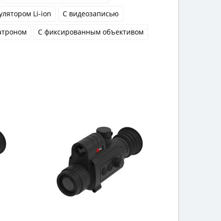
улятором Li-ion
С видеозаписью
атроном
С фиксированным объективом