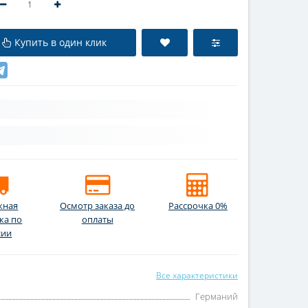
Купить в один клик
жная
Осмотр заказа до
Рассрочка 0%
ка по
оплаты
сии
Все характеристики
Германий