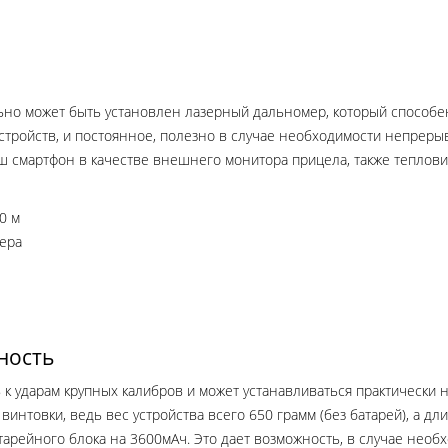
но может быть установлен лазерный дальномер, который способен
 устройств, и постоянное, полезно в случае необходимости непрер
аш смартфон в качестве внешнего монитора прицела, также теплов
0 м
ера
ность
 к ударам крупных калибров и может устанавливаться практически н
интовки, ведь вес устройства всего 650 грамм (без батарей), а дл
арейного блока на 3600мАч. Это дает возможность, в случае необх