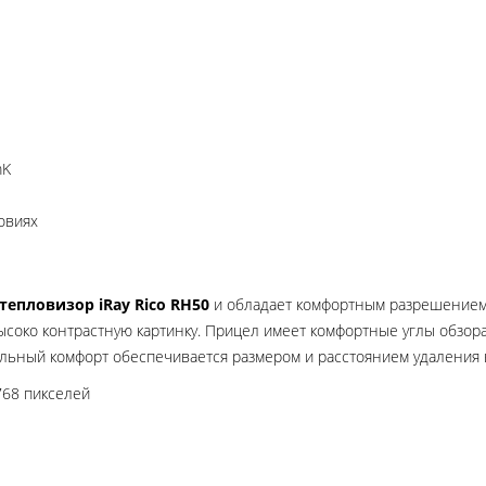
mK
овиях
тепловизор iRay Rico RH50
и обладает комфортным разрешением,
соко контрастную картинку. Прицел имеет комфортные углы обзора
льный комфорт обеспечивается размером и расстоянием удаления 
68 пикселей