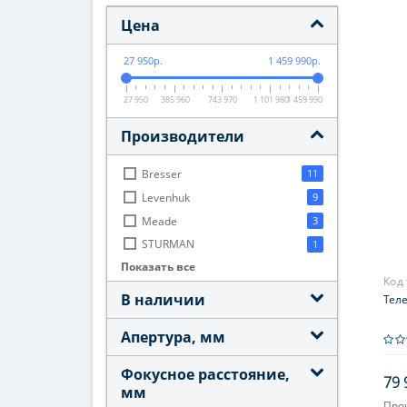
Цена
27 950р.
1 459 990р.
27 950
385 960
743 970
1 101 980
1 459 990
Производители
Bresser
11
Levenhuk
9
Meade
3
STURMAN
1
Показать все
Sky-Watcher
38
Код
Veber
1
В наличии
Теле
Апертура, мм
Фокусное расстояние,
79 
мм
Про