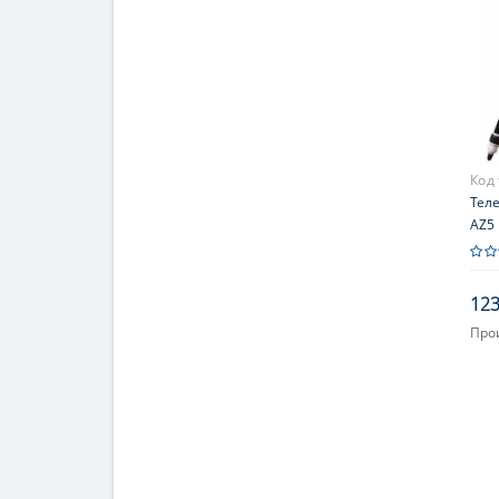
Код
Теле
AZ5 
123
Про
Увел
Диа
(апе
127 (
Фоку