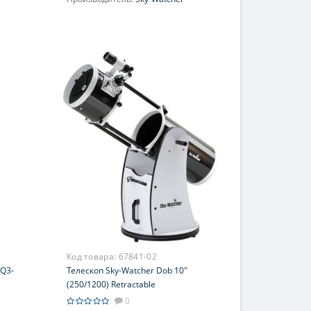
Увеличение, крат:
36-90
Диаметр главного зеркала
(апертура), мм:
130 (5'')
Фокусное расстояние, мм:
900
Максимальное полезное
увеличение, крат:
260
Код товара:
67841-02
EQ3-
Телескоп Sky-Watcher Dob 10"
(250/1200) Retractable
0