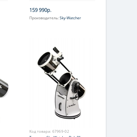
159 990р.
Производитель:
Sky-Watcher
Увеличение, крат:
48-120
Диаметр главного зеркала
(апертура), мм:
254 (10'')
Фокусное расстояние, мм:
1200
Максимальное полезное
увеличение, крат:
508
Код товара:
67969-02