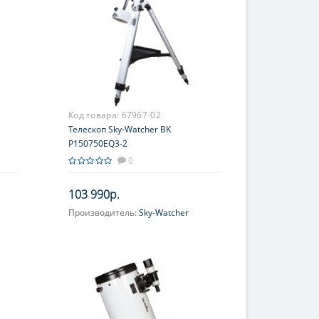
Код товара:
67967-02
Телескоп Sky-Watcher BK
P150750EQ3-2
0
103 990р.
Производитель:
Sky-Watcher
Увеличение, крат:
30-150
Диаметр главного зеркала
(апертура), мм:
150 (6'')
Фокусное расстояние, мм:
750