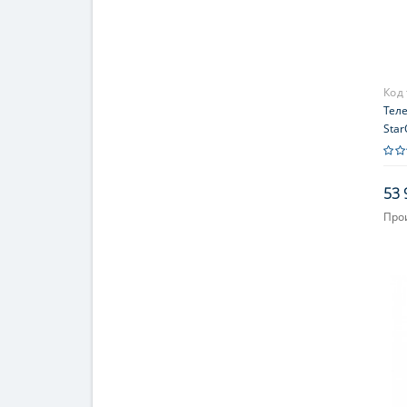
Код
Теле
Star
53 
Про
Увел
Диа
(апе
102
Фоку
Мак
увел
204