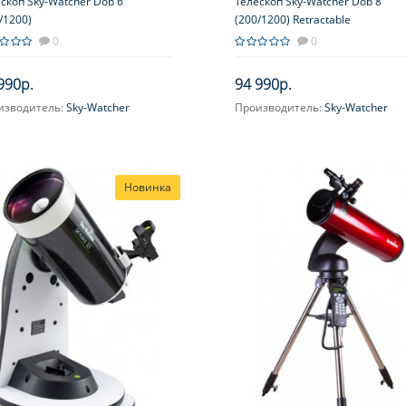
скоп Sky-Watcher Dob 6''
Телескоп Sky-Watcher Dob 8"
/1200)
(200/1200) Retractable
0
0
990р.
94 990р.
изводитель:
Sky-Watcher
Производитель:
Sky-Watcher
ичение, крат:
48-120
Увеличение, крат:
48-120
метр главного зеркала
Диаметр главного зеркала
ртура), мм:
(апертура), мм:
Новинка
6'')
203 (8'')
сное расстояние, мм:
1200
Фокусное расстояние, мм:
1200
симальное полезное
Максимальное полезное
ичение, крат:
увеличение, крат:
406