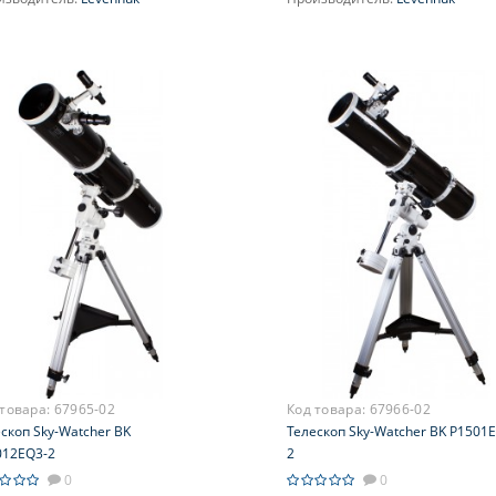
ичение, крат:
32-123
Увеличение, крат:
65-130
метр главного зеркала
Диаметр главного зеркала
ртура), мм:
(апертура), мм:
8'')
127 (5'')
сное расстояние, мм:
900
Фокусное расстояние, мм:
1500
симальное полезное
Максимальное полезное
ичение, крат:
увеличение, крат:
250
 товара:
67965-02
Код товара:
67966-02
скоп Sky-Watcher BK
Телескоп Sky-Watcher BK P1501
012EQ3-2
2
0
0