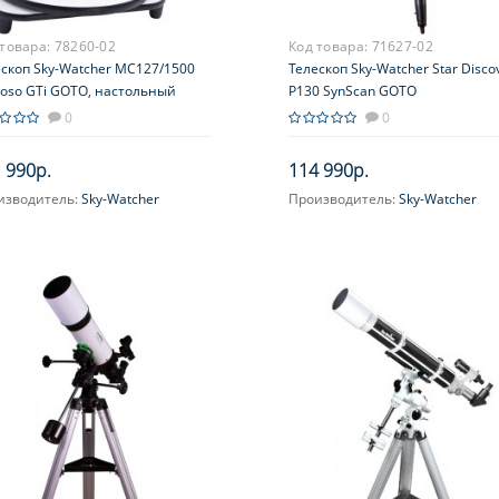
 товара:
78260-02
Код товара:
71627-02
скоп Sky-Watcher MC127/1500
Телескоп Sky-Watcher Star Disco
uoso GTi GOTO, настольный
P130 SynScan GOTO
0
0
 990р.
114 990р.
изводитель:
Sky-Watcher
Производитель:
Sky-Watcher
ичение, крат:
60-150
Увеличение, крат:
28-65
метр главного зеркала
Диаметр главного зеркала
ртура), мм:
(апертура), мм:
130 (5'')
сное расстояние, мм:
1500
Фокусное расстояние, мм:
650
симальное полезное
Максимальное полезное
ичение, крат:
увеличение, крат:
260