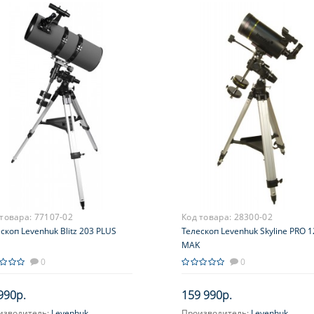
 товара:
77107-02
Код товара:
28300-02
скоп Levenhuk Blitz 203 PLUS
Телескоп Levenhuk Skyline PRO 1
MAK
0
0
990р.
159 990р.
изводитель:
Levenhuk
Производитель:
Levenhuk