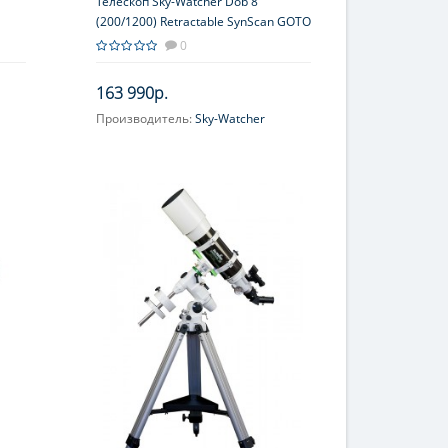
Телескоп Sky-Watcher Dob 8"
(200/1200) Retractable SynScan GOTO
0
163 990р.
Производитель:
Sky-Watcher
Увеличение, крат:
48-120
Диаметр главного зеркала
(апертура), мм:
203 (8'')
Фокусное расстояние, мм:
1200
Максимальное полезное
увеличение, крат:
406