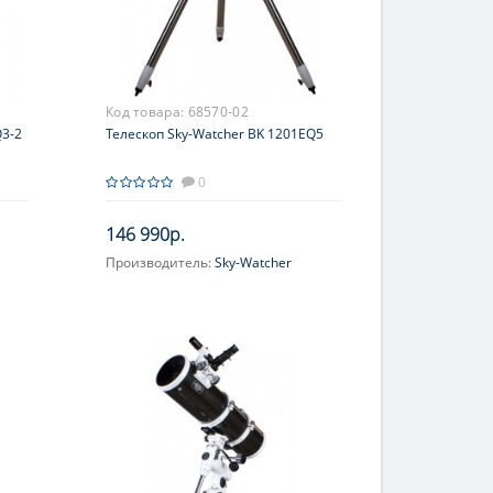
Код товара:
68570-02
Q3-2
Телескоп Sky-Watcher BK 1201EQ5
0
146 990р.
Производитель:
Sky-Watcher
Увеличение, крат:
40-100
Диаметр главного зеркала
(апертура), мм:
120 (4.75'')
Фокусное расстояние, мм:
1000
Максимальное полезное
увеличение, крат:
240