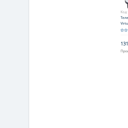
Код
Теле
Virt
131
Про
Увел
Диа
(апе
127
Фоку
Мак
увел
254