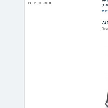
Теле
ВС: 11:00 - 18:00
(150
73 
Про
Увел
Диа
(апе
153 (
Фоку
Мак
увел
306