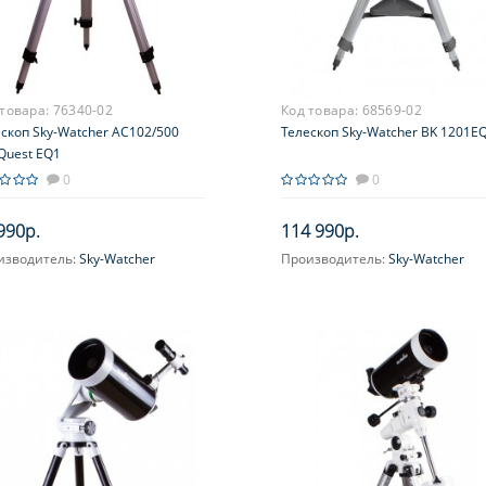
 товара:
76340-02
Код товара:
68569-02
скоп Sky-Watcher AC102/500
Телескоп Sky-Watcher BK 1201E
Quest EQ1
0
0
990р.
114 990р.
изводитель:
Sky-Watcher
Производитель:
Sky-Watcher
ичение, крат:
20-50
Увеличение, крат:
40-100
метр главного зеркала
Диаметр главного зеркала
ртура), мм:
(апертура), мм:
120 (4.75'')
сное расстояние, мм:
500
Фокусное расстояние, мм:
1000
симальное полезное
Максимальное полезное
ичение, крат:
увеличение, крат:
240