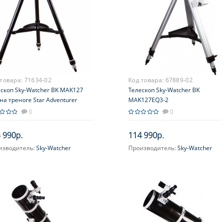
 товара:
71634-02
Код товара:
67889-02
скоп Sky-Watcher BK MAK127
Телескоп Sky-Watcher BK
на треноге Star Adventurer
MAK127EQ3-2
0
0
 990р.
114 990р.
изводитель:
Sky-Watcher
Производитель:
Sky-Watcher
ичение, крат:
60-150
Увеличение, крат:
60-150
метр главного зеркала
Диаметр главного зеркала
ртура), мм:
(апертура), мм:
5'')
127 (5'')
сное расстояние, мм:
1500
Фокусное расстояние, мм:
1500