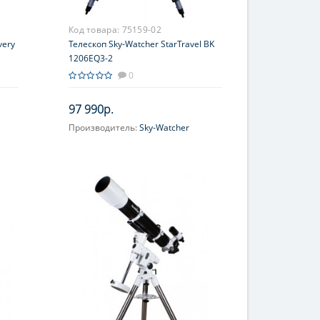
Код товара:
75159-02
very
Телескоп Sky-Watcher StarTravel BK
1206EQ3-2
0
97 990р.
Производитель:
Sky-Watcher
Увеличение, крат:
24-120
Диаметр главного зеркала
(апертура), мм:
120 (4.75'')
Фокусное расстояние, мм:
600
Максимальное полезное
увеличение, крат:
240