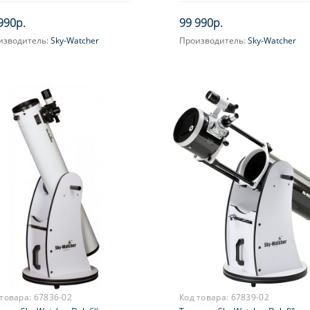
990р.
99 990р.
изводитель:
Sky-Watcher
Производитель:
Sky-Watcher
ичение, крат:
48-240
Увеличение, крат:
40-100
метр главного зеркала
Диаметр главного зеркала
ртура), мм:
(апертура), мм:
6'')
150 (6'')
сное расстояние, мм:
1200
Фокусное расстояние, мм:
1000
симальное полезное
Максимальное полезное
ичение, крат:
увеличение, крат:
300
 товара:
67836-02
Код товара:
67839-02