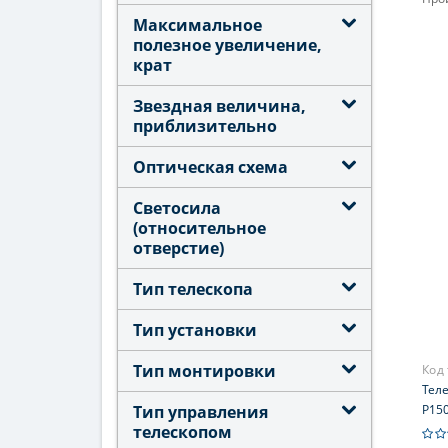
Увел
Максимальное
полезное увеличение,
Диа
крат
(апе
203 (
Звездная величина,
Фоку
приблизительно
Мак
Оптическая схема
увел
406
Светосила
(относительное
отверстие)
Тип телескопа
Тип установки
Тип монтировки
Код
Теле
Тип управления
P15
телескопом