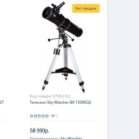
Хит продаж
Код товара:
67962-02
27
Телескоп Sky-Watcher BK 1309EQ2
0
58 990р.
Производитель:
Sky-Watcher