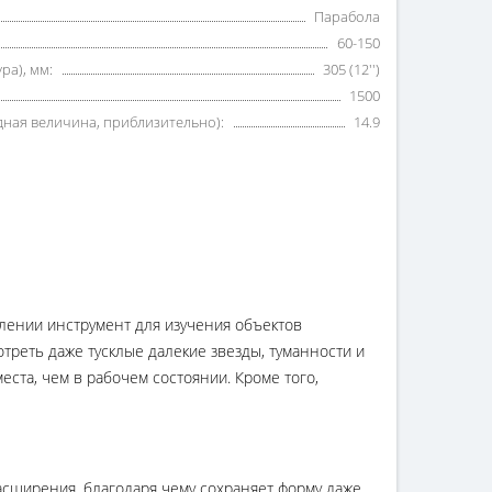
Парабола
60-150
ра), мм:
305 (12'')
1500
ная величина, приблизительно):
14.9
лении инструмент для изучения объектов
треть даже тусклые далекие звезды, туманности и
еста, чем в рабочем состоянии. Кроме того,
асширения, благодаря чему сохраняет форму даже