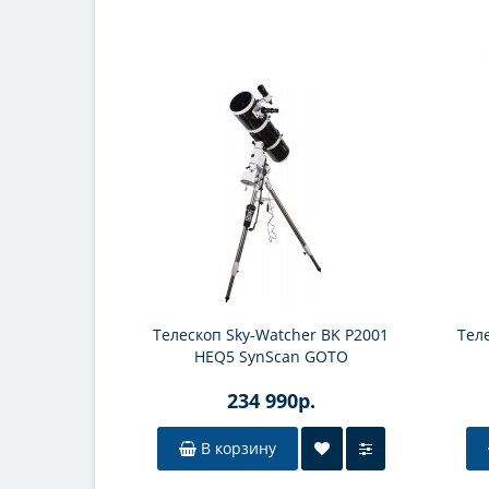
Телескоп Sky-Watcher BK P2001
Тел
HEQ5 SynScan GOTO
(обновленная версия)
234 990р.
В корзину