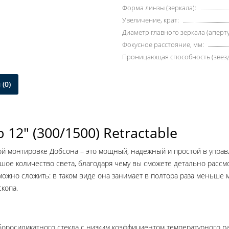
Форма линзы (зеркала):
Увеличение, крат:
Диаметр главного зеркала (аперту
Фокусное расстояние, мм:
Проницающая способность (звезд
(0)
12" (300/1500) Retractable
й монтировке Добсона – это мощный, надежный и простой в управ
шое количество света, благодаря чему вы сможете детально рассмо
можно сложить: в таком виде она занимает в полтора раза меньше м
копа.
боросиликатного стекла с низким коэффициентом температурного р