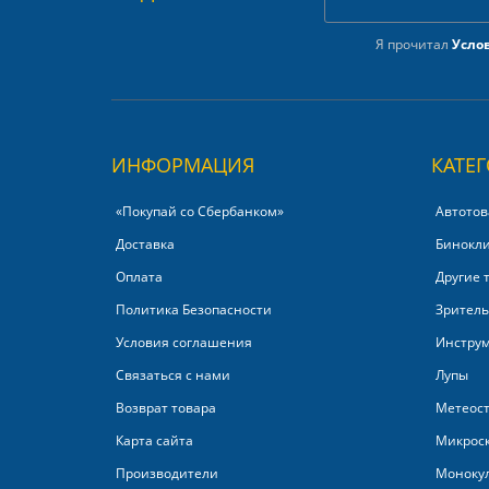
Я прочитал
Усло
ИНФОРМАЦИЯ
КАТЕ
«Покупай со Сбербанком»‎
Автотов
Доставка
Бинокл
Оплата
Другие 
Политика Безопасности
Зритель
Условия соглашения
Инстру
Связаться с нами
Лупы
Возврат товара
Метеос
Карта сайта
Микрос
Производители
Моноку