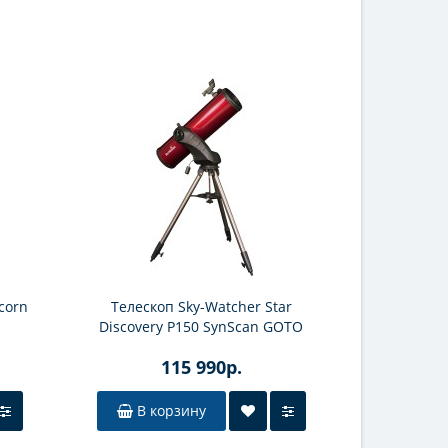
corn
Телескоп Sky-Watcher Star
Телеско
Discovery P150 SynScan GOTO
Discover
115 990р.
В корзину
В к