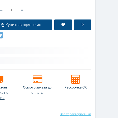
Купить в один клик
жная
Осмотр заказа до
Рассрочка 0%
ка по
оплаты
сии
Все характеристики