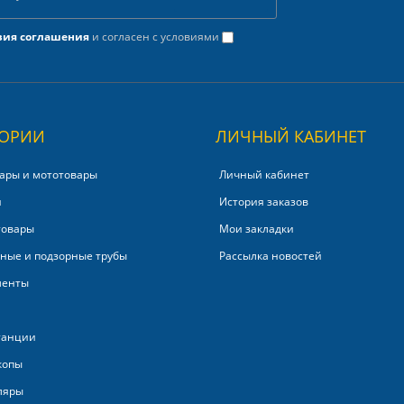
вия соглашения
и согласен с условиями
ГОРИИ
ЛИЧНЫЙ КАБИНЕТ
ары и мототовары
Личный кабинет
и
История заказов
товары
Мои закладки
ные и подзорные трубы
Рассылка новостей
менты
танции
копы
ляры