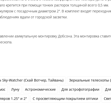
ало крепится при помощи тонких распорок толщиной всего 0,5 мм.
уляром с посадочным диаметром 2". В комплект входят переходник 
блюдениях вдали от городской засветки.
равлении азимутальную монтировку Добсона. Эта монтировка стави
ескопа.
 Sky-Watcher (Скай Вотчер, Тайвань)
Зеркальные телескопы 
мос
Луну
Астрономические
Для астрофотографии
Дл
ляров 1.25" и 2"
С просветляющим покрытием оптики
Све