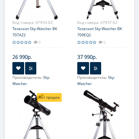
Максимальное полезное
Максимальное полезное
увеличение, крат:
увеличение, крат:
140
140
Код товара:
67953-02
Код товара:
67957-02
Телескоп Sky-Watcher BK
Телескоп Sky-Watcher BK
707AZ2
709EQ2
0
0
26 990р.
37 990р.
Производитель:
Sky-
Производитель:
Sky-
Watcher
Watcher
Увеличение, крат:
28-70
Увеличение, крат:
36-90
Хит продаж
Диаметр главного зеркала
Диаметр главного зеркала
(апертура), мм:
(апертура), мм:
70 (2.75'')
70 (2.75'')
Фокусное расстояние, мм:
Фокусное расстояние, мм:
700
900
Максимальное полезное
Максимальное полезное