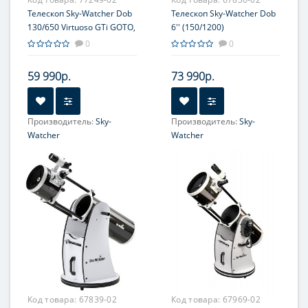
Телескоп Sky-Watcher Dob
Телескоп Sky-Watcher Dob
130/650 Virtuoso GTi GOTO,
6'' (150/1200)
настольный
0
0
59 990р.
73 990р.
Производитель:
Sky-
Производитель:
Sky-
Watcher
Watcher
Увеличение, крат:
26-65
Увеличение, крат:
48-120
Диаметр главного зеркала
Диаметр главного зеркала
(апертура), мм:
(апертура), мм:
130
153 (6'')
Фокусное расстояние, мм:
Фокусное расстояние, мм:
650
1200
Максимальное полезное
Максимальное полезное
увеличение, крат:
увеличение, крат:
260
306
Код товара:
67839-02
Код товара:
67969-02