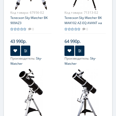
152
160
Код товара:
67956-02
Код товара:
71313-02
Телескоп Sky-Watcher BK
Телескоп Sky-Watcher BK
909AZ3
MAK102 AZ-EQ AVANT на
треноге Star Adventurer
0
0
43 990р.
64 990р.
Производитель:
Sky-
Производитель:
Sky-
Watcher
Watcher
Увеличение, крат:
36-90
Увеличение, крат:
52-130
Диаметр главного зеркала
Диаметр главного зеркала
(апертура), мм:
(апертура), мм:
90 (3.5'')
102 (4'')
Фокусное расстояние, мм:
Фокусное расстояние, мм:
900
1300
Максимальное полезное
Максимальное полезное
увеличение, крат:
увеличение, крат: