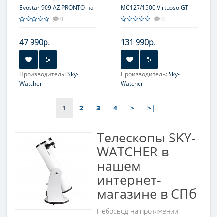
Evostar 909 AZ PRONTO на
MC127/1500 Virtuoso GTi
треноге Star Adventurer
GOTO, настольный
0
0
47 990р.
131 990р.
Производитель:
Sky-
Производитель:
Sky-
Watcher
Watcher
Увеличение, крат:
36-90
Увеличение, крат:
60-150
1
2
3
4
>
>|
Диаметр главного зеркала
Диаметр главного зеркала
(апертура), мм:
(апертура), мм:
90 (3.5'')
127
Телескопы SKY-
Фокусное расстояние, мм:
Фокусное расстояние, мм:
WATCHER в
900
1500
нашем
Максимальное полезное
Максимальное полезное
интернет-
увеличение, крат:
увеличение, крат:
180
254
магазине в СПб
Небосвод на протяжении