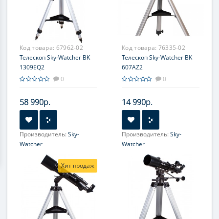
900
900
Максимальное полезное
Максимальное полезное
увеличение, крат:
увеличение, крат:
228
228
Код товара:
67962-02
Код товара:
76335-02
Телескоп Sky-Watcher BK
Телескоп Sky-Watcher BK
1309EQ2
607AZ2
0
0
58 990р.
14 990р.
Производитель:
Sky-
Производитель:
Sky-
Watcher
Watcher
Увеличение, крат:
36-90
Увеличение, крат:
35-70
Хит продаж
Диаметр главного зеркала
Диаметр главного зеркала
(апертура), мм:
(апертура), мм:
130 (5'')
60
Фокусное расстояние, мм:
Фокусное расстояние, мм:
900
700