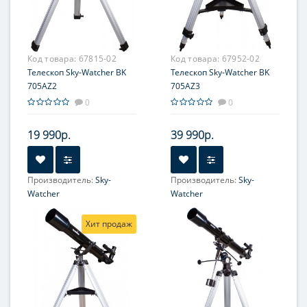
Максимальное полезное
Максимальное полезное
увеличение, крат:
увеличение, крат:
260
120
Код товара:
67815-02
Код товара:
67952-02
Телескоп Sky-Watcher BK
Телескоп Sky-Watcher BK
705AZ2
705AZ3
0
0
19 990р.
39 990р.
Производитель:
Sky-
Производитель:
Sky-
Watcher
Watcher
Увеличение, крат:
20-100
Увеличение, крат:
20-50
Хит продаж
Диаметр главного зеркала
Диаметр главного зеркала
(апертура), мм:
(апертура), мм:
70 (2.75'')
70 (2.75'')
Фокусное расстояние, мм:
Фокусное расстояние, мм:
500
500