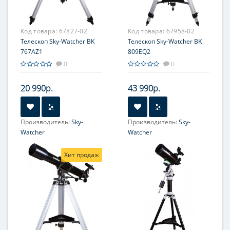
увеличение, крат:
увеличение, крат:
140
140
Код товара:
67827-02
Код товара:
67958-02
Телескоп Sky-Watcher BK
Телескоп Sky-Watcher BK
767AZ1
809EQ2
0
0
20 990р.
43 990р.
Производитель:
Sky-
Производитель:
Sky-
Watcher
Watcher
Увеличение, крат:
28-70
Увеличение, крат:
36-90
Хит продаж
Диаметр главного зеркала
Диаметр главного зеркала
(апертура), мм:
(апертура), мм:
76 (3'')
80 (3'')
Фокусное расстояние, мм:
Фокусное расстояние, мм:
700
900
Максимальное полезное
Максимальное полезное
увеличение, крат:
увеличение, крат: