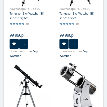
180
204
Код товара:
67965-02
Код товара:
67966-02
Телескоп Sky-Watcher BK
Телескоп Sky-Watcher BK
P15012EQ3-2
P1501EQ3-2
0
0
99 990р.
99 990р.
Производитель:
Sky-
Производитель:
Sky-
Watcher
Watcher
Увеличение, крат:
48-240
Увеличение, крат:
40-100
Диаметр главного зеркала
Диаметр главного зеркала
(апертура), мм:
(апертура), мм:
150 (6'')
150 (6'')
Фокусное расстояние, мм:
Фокусное расстояние, мм:
1200
1000
Максимальное полезное
Максимальное полезное
увеличение, крат:
увеличение, крат:
300
300