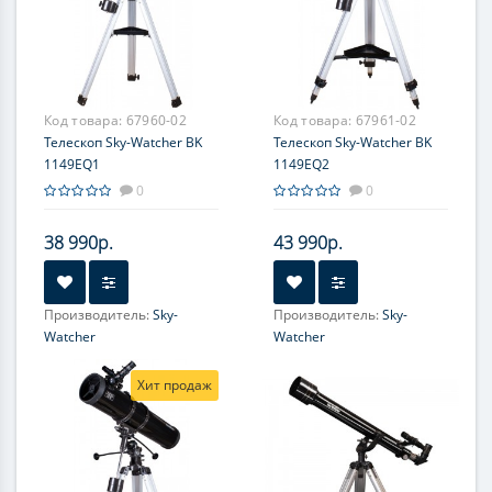
Код товара:
67960-02
Код товара:
67961-02
Телескоп Sky-Watcher BK
Телескоп Sky-Watcher BK
1149EQ1
1149EQ2
0
0
38 990р.
43 990р.
Производитель:
Sky-
Производитель:
Sky-
Watcher
Watcher
Увеличение, крат:
36-90
Увеличение, крат:
36-90
Хит продаж
Диаметр главного зеркала
Диаметр главного зеркала
(апертура), мм:
(апертура), мм:
114 (4.5'')
114 (4.5'')
Фокусное расстояние, мм:
Фокусное расстояние, мм: