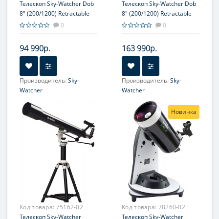
Телескоп Sky-Watcher Dob
Телескоп Sky-Watcher Dob
8" (200/1200) Retractable
8" (200/1200) Retractable
SynScan GOTO
0
0
94 990р.
163 990р.
Производитель:
Sky-
Производитель:
Sky-
Watcher
Watcher
Увеличение, крат:
48-120
Увеличение, крат:
48-120
Новинка
Диаметр главного зеркала
Диаметр главного зеркала
(апертура), мм:
(апертура), мм:
203 (8'')
203 (8'')
Фокусное расстояние, мм:
Фокусное расстояние, мм:
1200
1200
Максимальное полезное
Максимальное полезное
увеличение, крат:
увеличение, крат:
406
406
Код товара:
75162-02
Код товара:
78260-02
Телескоп Sky-Watcher
Телескоп Sky-Watcher