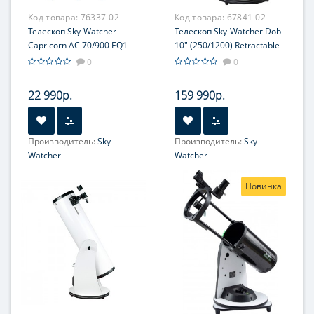
Код товара:
76337-02
Код товара:
67841-02
Телескоп Sky-Watcher
Телескоп Sky-Watcher Dob
Capricorn AC 70/900 EQ1
10" (250/1200) Retractable
0
0
22 990р.
159 990р.
Производитель:
Sky-
Производитель:
Sky-
Watcher
Watcher
Увеличение, крат:
36-90
Увеличение, крат:
48-120
Новинка
Диаметр главного зеркала
Диаметр главного зеркала
(апертура), мм:
(апертура), мм:
70 (2.75'')
254 (10'')
Фокусное расстояние, мм:
Фокусное расстояние, мм:
900
1200
Максимальное полезное
Максимальное полезное
увеличение, крат:
увеличение, крат:
140
508