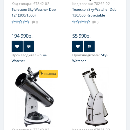
Код товара:
67842-02
Код товара:
78262-02
Телескоп Sky-Watcher Dob
Телескоп Sky-Watcher Dob
12" (300/1500)
130/650 Retractable
Virtuoso GTi GOTO,
0
0
настольный
194 990р.
55 990р.
Производитель:
Sky-
Производитель:
Sky-
Watcher
Watcher
Увеличение, крат:
60-150
Увеличение, крат:
26-65
Новинка
Диаметр главного зеркала
Диаметр главного зеркала
(апертура), мм:
(апертура), мм:
305 (12'')
130
Фокусное расстояние, мм:
Фокусное расстояние, мм:
1500
650
Максимальное полезное
Максимальное полезное
увеличение, крат:
увеличение, крат:
610
260
Код товара:
77249-02
Код товара:
67836-02