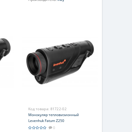
Увеличение, крат:
1-2
Код товара:
81722-02
Монокуляр тепловизионный
Levenhuk Fatum Z250
0