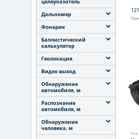
целеуказатель
121
Дальномер
Про
Увел
Фонарик
Фок
Баллистический
калькулятор
Геолокация
Видео выход
Обнаружение
автомобиля, м
Распознание
автомобиля, м
Обнаружение
человека, м
Код