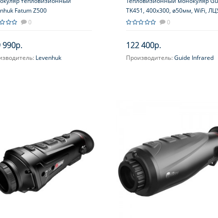
окуляр тепловизионный
Тепловизионный монокуляр Gu
nhuk Fatum Z500
TK451, 400х300, ø50мм, WiFi, ЛЦ
0
0
 990р.
122 400р.
изводитель:
Levenhuk
Производитель:
Guide Infrared
ичение, крат:
1.7-6.8
Увеличение, крат:
3.3-13.2
Фокусировка:
Ручная, на объек