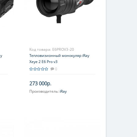
Код товара:
E6PROV3-20
ay
Тепловизионный монокуляр iRay
Xeye 2 E6 Pro v3
0
273 000р.
Производитель:
iRay
Увеличение, крат:
2.9-11.6