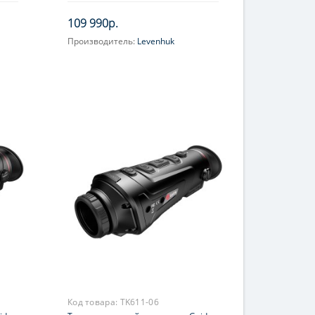
109 990р.
Производитель:
Levenhuk
Увеличение, крат:
2.4-9.6
Код товара:
TK611-06