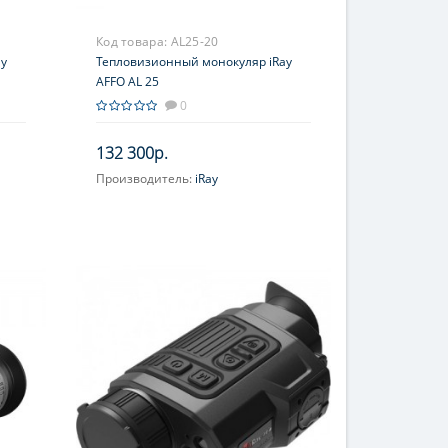
Код товара:
AL25-20
ay
Тепловизионный монокуляр iRay
AFFO AL 25
0
132 300р.
Производитель:
iRay
Увеличение, крат:
2.38-9.52