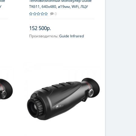
ide
Тепловизионный монокуляр Guide
У
TK611, 640х480, ø19мм, WiFi, ЛЦУ
0
152 500р.
Производитель:
Guide Infrared
Увеличение, крат:
1.1-8.8
тиве
Фокусировка:
Ручная, на объективе