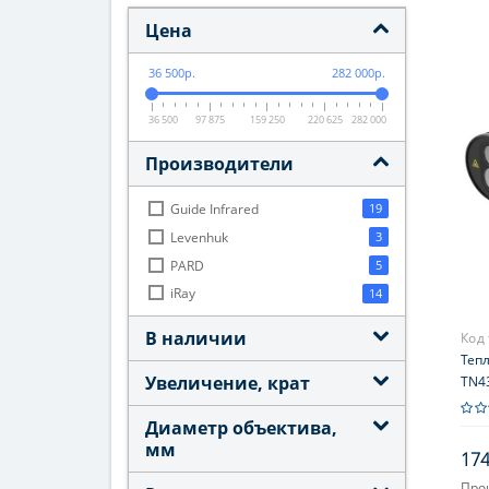
Цена
36 500р.
282 000р.
36 500
97 875
159 250
220 625
282 000
Производители
Guide Infrared
19
Levenhuk
3
PARD
5
iRay
14
В наличии
Код
Теп
Увеличение, крат
TN4
дал
Диаметр объектива,
мм
174
Про