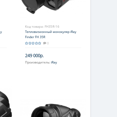
Код товара:
FH35R-16
ay
Тепловизионный монокуляр iRay
Finder FH 35R
0
249 000р.
Производитель:
iRay
Увеличение, крат:
2-8
Фокусировка:
Центральная