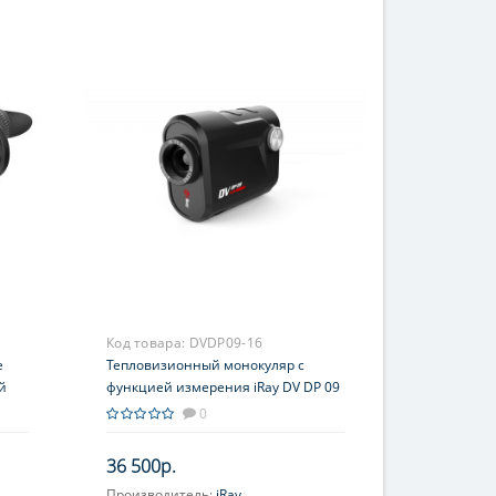
Код товара:
DVDP09-16
e
Тепловизионный монокуляр с
й
функцией измерения iRay DV DP 09
0
36 500р.
Производитель:
iRay