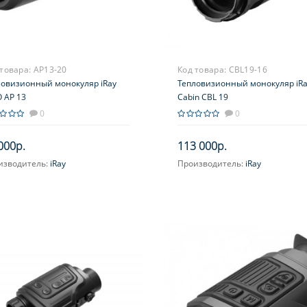
 товара:
AP13-20
Код товара:
CBL19-16
ловизионный монокуляр iRay
Тепловизионный монокуляр iR
 AP 13
Cabin CBL 19
0
0
000р.
113 000р.
изводитель:
iRay
Производитель:
iRay
ичение, крат:
1.24-2.48
Увеличение, крат:
2-8