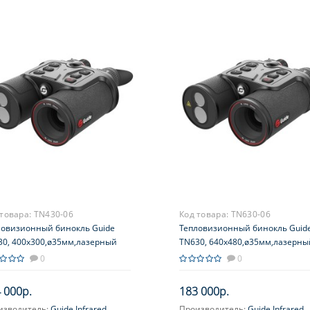
 товара:
TN430-06
Код товара:
TN630-06
ловизионный бинокль Guide
Тепловизионный бинокль Guid
30, 400х300,ø35мм,лазерный
TN630, 640х480,ø35мм,лазерны
ьномер
дальномер
0
0
 000р.
183 000р.
изводитель:
Guide Infrared
Производитель:
Guide Infrared