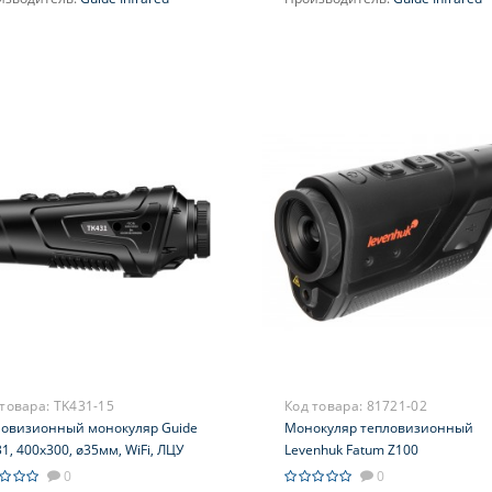
ичение, крат:
2.3-9.2
Увеличение, крат:
2-16
усировка:
Центральная
Фокусировка:
Центральная
 товара:
TK431-15
Код товара:
81721-02
ловизионный монокуляр Guide
Монокуляр тепловизионный
1, 400х300, ø35мм, WiFi, ЛЦУ
Levenhuk Fatum Z100
0
0