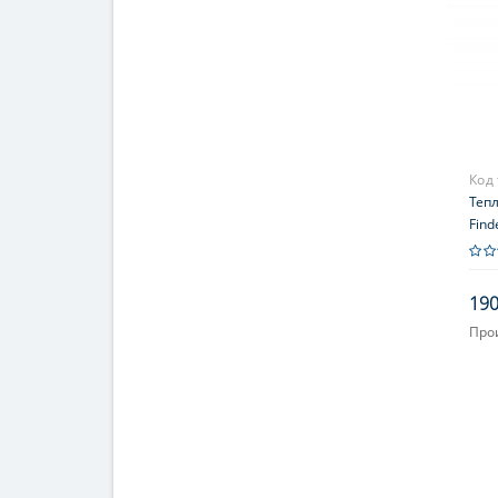
Код
Теп
Find
190
Про
Увел