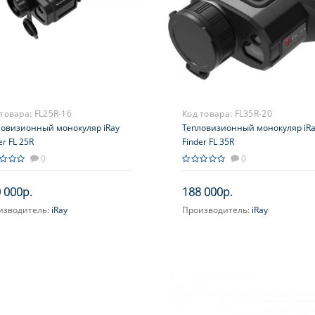
 товара:
FL25R-16
Код товара:
FL35R-20
ловизионный монокуляр iRay
Тепловизионный монокуляр iR
er FL 25R
Finder FL 35R
0
0
 000р.
188 000р.
изводитель:
iRay
Производитель:
iRay
ичение, крат:
2.5-10
Увеличение, крат:
3.4-13.6