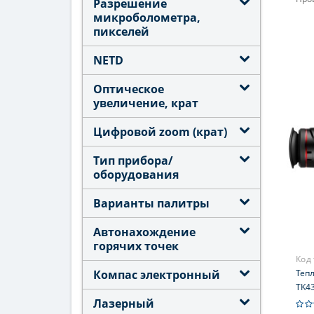
Разрешение
Увел
микроболометра,
пикселей
Фок
NETD
Оптическое
увеличение, крат
Цифровой zoom (крат)
Тип прибора/
оборудования
Варианты палитры
Автонахождение
горячих точек
Код
Компас электронный
Теп
TK43
Лазерный