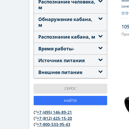
Мон
Распознание человека,
Leve
м
Обнаружение кабана,
м
109
Про
Распознание кабана, м
Увел
Время работы-
Источник питания
Внешнее питание
СБРОС
НАЙТИ
+7 (495) 146-89-21
+7 (812) 425-15-20
+7-800-533-95-43