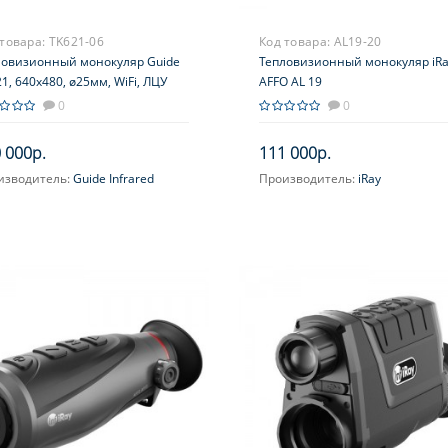
 товара:
TK621-06
Код товара:
AL19-20
ловизионный монокуляр Guide
Тепловизионный монокуляр iR
1, 640х480, ø25мм, WiFi, ЛЦУ
AFFO AL 19
0
0
 000р.
111 000р.
изводитель:
Guide Infrared
Производитель:
iRay
ичение, крат:
2.2-17.5
Увеличение, крат:
0.85-3.4
усировка:
Ручная, на объективе