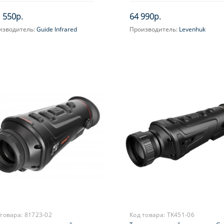
 550р.
64 990р.
изводитель:
Guide Infrared
Производитель:
Levenhuk
ичение, крат:
2.3-9.2
Увеличение, крат:
1.5-3
усировка:
Ручная, на объективе
 товара:
81723-02
Код товара:
TK451-06