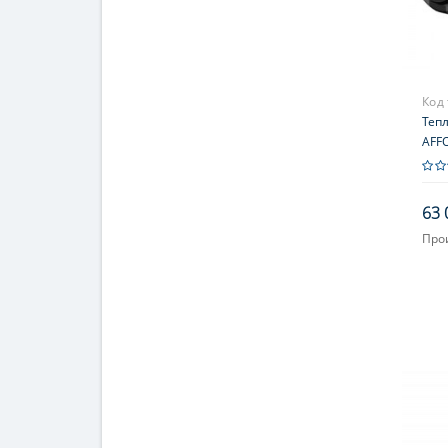
Код
Теп
AFFO
63 
Про
Увел