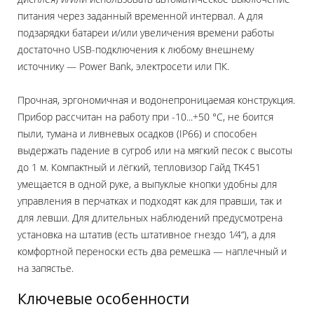
питания через заданный временной интервал. А для
подзарядки батареи и/или увеличения времени работы
достаточно USB-подключения к любому внешнему
источнику — Power Bank, электросети или ПК.
Прочная, эргономичная и водонепроницаемая конструкция.
Прибор рассчитан на работу при -10...+50 °C, не боится
пыли, тумана и ливневых осадков (IP66) и способен
выдержать падение в сугроб или на мягкий песок с высоты
до 1 м. Компактный и лёгкий, тепловизор Гайд TK451
умещается в одной руке, а выпуклые кнопки удобны для
управления в перчатках и подходят как для правши, так и
для левши. Для длительных наблюдений предусмотрена
установка на штатив (есть штативное гнездо 1⁄4“), а для
комфортной переноски есть два ремешка — наплечный и
на запястье.
Ключевые особенности