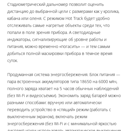
Стадиометрический дальномер позволит оценить
дистанцию до выбранной цели с размерами как у кролика,
кабана или оленя. С режимом Hot Track будет удобно
отслеживать самые нагретые объекты среди тех, что
попали в поле зрения прибора. А светодиодные
индикаторы, сигнализирующие об уровне работы и
питания, можно временно «погасить» — и тем самым
добиться полной маскировки прибора в тёмное время
суток.
Продуманная система энергосбережения. Блок питания —
пара встроенных аккумуляторов типа 18650 на 6000 мАч,
полного заряда хватает на 5 часов обычных наблюдений
(без Wi-Fi и видеосъёмки). Экономить заряд батарей можно
разными способами: вручную или автоматически
переводить устройство в «спящий» режим (работать с
выключенным экраном), включать режим
энергосбережения (без Wi-Fi и с минимальной яркостью
дисплея) и/или использовать автоматическое выключение