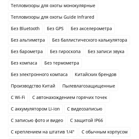
Тепловизоры для охоты монокулярные
Тепловизоры для охоты Guide Infrared
Без Bluetooth
Без GPS
Без акселерометра
Без альтиметра
Без баллистического калькулятора
Без барометра
Без гироскопа
Без записи звука
Без компаса
Без термометра
Без электронного компаса
Китайских брендов
Производство Китай
Пылевлагозащищенные
С Wi-Fi
С автонахождением горячих точек
С аккумулятором Li-ion
С видеозаписью
С записью фото и видео
С защитой IP66
С креплением на штатив 1/4"
С обычным корпусом