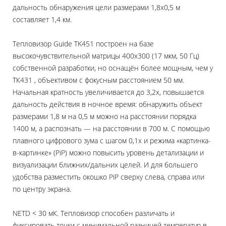
дальность обнаружения цели размерами 1,8x0,5 м
составляет 1,4 км.
Тепловизор Guide TK451 построен на базе
высокочувствительной матрицы 400x300 (17 мкм, 50 Гц)
собственной разработки, но оснащён более мощным, чем у
ТК431 , объективом с фокусным расстоянием 50 мм.
Начальная кратность увеличивается до 3,2x, повышается
дальность действия в ночное время: обнаружить объект
размерами 1,8 м на 0,5 м можно на расстоянии порядка
1400 м, а распознать — на расстоянии в 700 м. С помощью
плавного цифрового зума с шагом 0,1x и режима «картинка-
в-картинке» (PiP) можно повысить уровень детализации и
визуализации ближних/дальних целей. И для большего
удобства разместить окошко PiP сверху слева, справа или
по центру экрана.
NETD < 30 мК. Тепловизор способен различать и
фиксировать точки с минимальной разницей температур в