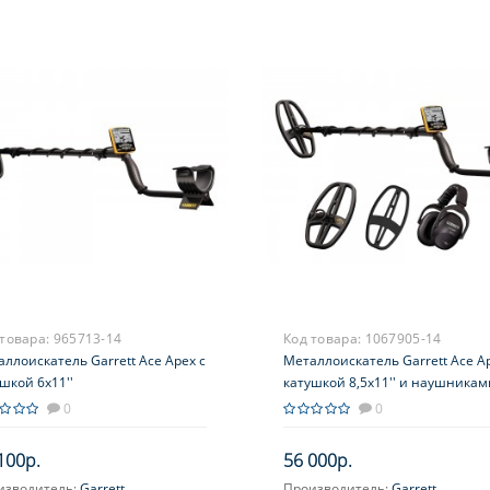
 товара:
965713-14
Код товара:
1067905-14
ллоискатель Garrett Ace Apex с
Металлоискатель Garrett Ace Ap
шкой 6х11''
катушкой 8,5x11'' и наушникам
MS-3 Z-Lynk
0
0
100р.
56 000р.
изводитель:
Garrett
Производитель:
Garrett