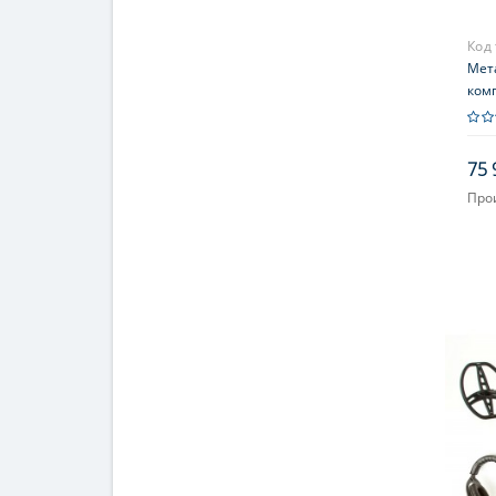
Код
Мет
ком
75 
Про