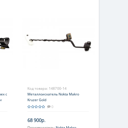
Код товара:
148700-14
ex с
Металлоискатель Nokta Makro
и
Kruzer Gold
0
68 900р.
Производитель:
Nokta Makro