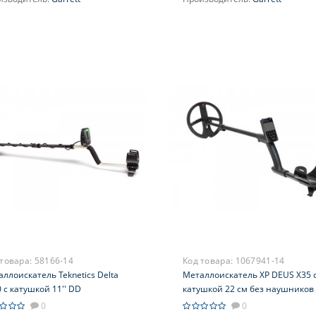
 товара:
58166-14
Код товара:
1067941-14
ллоискатель Teknetics Delta
Металлоискатель XP DEUS X35 
 с катушкой 11'' DD
катушкой 22 см без наушников
0
0