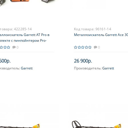
 товара:
422285-14
Код товара:
96161-14
ллоискатель Garrett AT Pro в
Металлоискатель Garrett Ace 30
плекте с пинпойнтером Pro-
ter AT
0
0
600р.
26 900р.
изводитель:
Garrett
Производитель:
Garrett