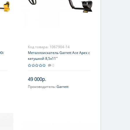
Код товара:
1067904-14
0i
Металлоискатель Garrett Ace Apex с
катушкой 8,5х11''
0
49 000р.
Производитель:
Garrett