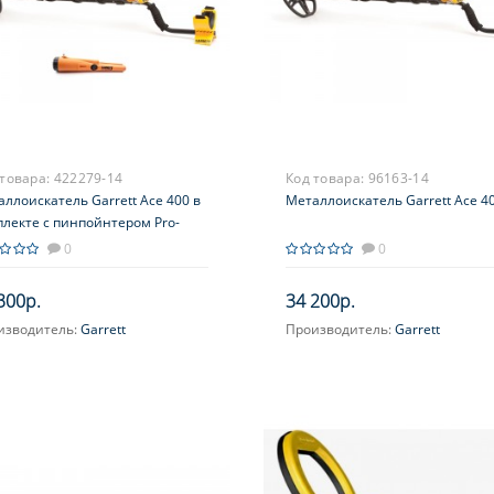
 товара:
422279-14
Код товара:
96163-14
ллоискатель Garrett Ace 400 в
Металлоискатель Garrett Ace 40
плекте с пинпойнтером Pro-
ter AT
0
0
300р.
34 200р.
изводитель:
Garrett
Производитель:
Garrett