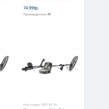
74 999р.
Производитель:
XP
Код товара:
305192-14