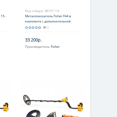
Код товара:
96191-14
 15-
Металлоискатель Fisher F44 в
комплекте с дополнительной
катушкой 4''DD, защитой на
0
катушку и сумкой для находок
33 200р.
Производитель:
Fisher