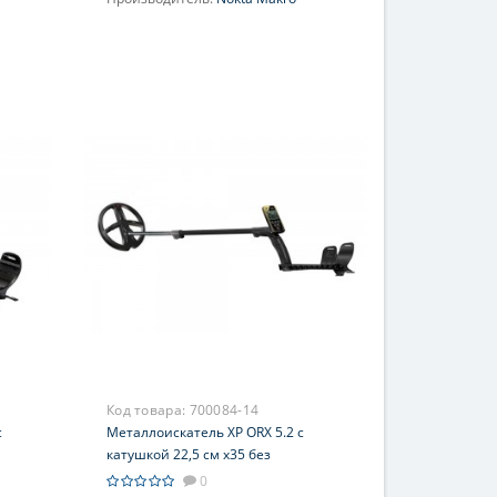
Код товара:
700084-14
с
Металлоискатель XP ORX 5.2 с
катушкой 22,5 см x35 без
наушников
0