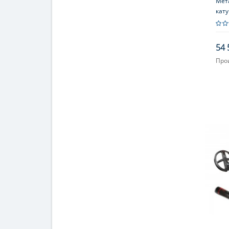
Мета
кат
Z-Ly
54 
Про