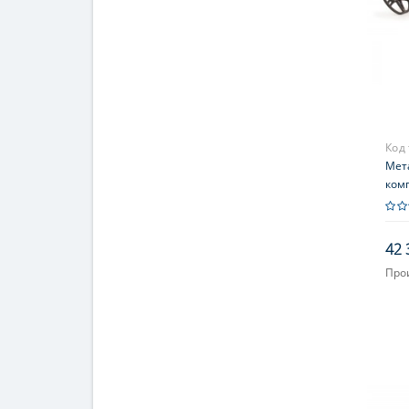
Код
Мета
ком
Poin
42 
Про