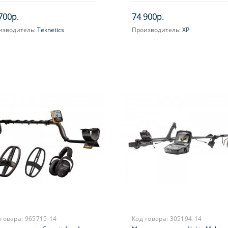
700р.
74 900р.
изводитель:
Teknetics
Производитель:
XP
 товара:
965715-14
Код товара:
305194-14