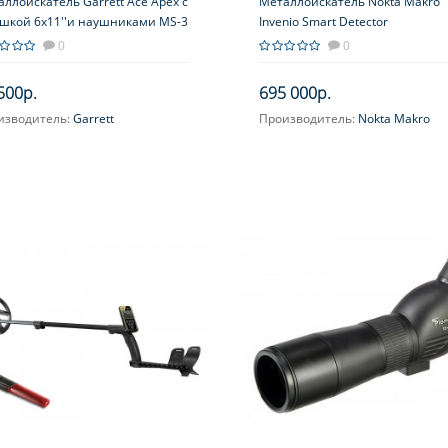
ллоискатель Garrett Ace Apex с
Металлоискатель Nokta Makro
ушкой 6x11''и наушниками MS-3
Invenio Smart Detector
nk
0
0
500р.
695 000р.
изводитель:
Garrett
Производитель:
Nokta Makro