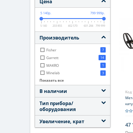
Цена
5 140р.
799 999р.
5 140
203 855
402 570
601 284
799 999
Производитель
Fisher
7
Garrett
14
MAKRO
1
Minelab
3
Показать все
Nokta Makro
3
Teknetics
2
В наличии
Код
Veber
1
Мета
Тип прибора/
XP
12
кату
оборудования
Увеличение, крат
47 
Про