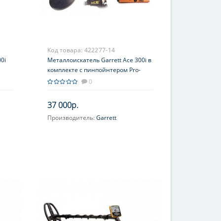
Код товара:
422277-14
0i
Металлоискатель Garrett Ace 300i в
комплекте с пинпойнтером Pro-
Pointer AT
0
37 000р.
Производитель:
Garrett