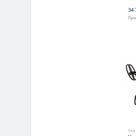
34 
Про
Код