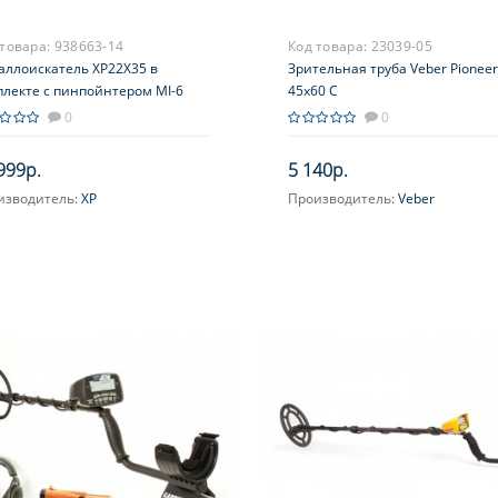
 товара:
938663-14
Код товара:
23039-05
аллоискатель XP22X35 в
Зрительная труба Veber Pioneer
плекте с пинпойнтером MI-6
45x60 C
0
0
999р.
5 140р.
изводитель:
XP
Производитель:
Veber
Увеличение, крат:
15-45