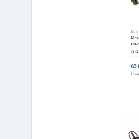
Код
Мета
ком
Poin
63 
Про