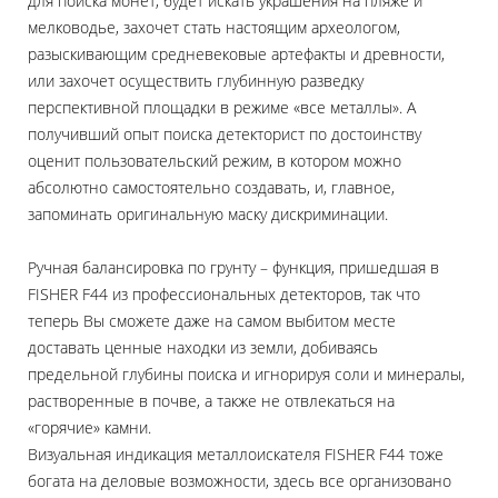
для поиска монет, будет искать украшения на пляже и
мелководье, захочет стать настоящим археологом,
разыскивающим средневековые артефакты и древности,
или захочет осуществить глубинную разведку
перспективной площадки в режиме «все металлы». А
получивший опыт поиска детекторист по достоинству
оценит пользовательский режим, в котором можно
абсолютно самостоятельно создавать, и, главное,
запоминать оригинальную маску дискриминации.
Ручная балансировка по грунту – функция, пришедшая в
FISHER F44 из профессиональных детекторов, так что
теперь Вы сможете даже на самом выбитом месте
доставать ценные находки из земли, добиваясь
предельной глубины поиска и игнорируя соли и минералы,
растворенные в почве, а также не отвлекаться на
«горячие» камни.
Визуальная индикация металлоискателя FISHER F44 тоже
богата на деловые возможности, здесь все организовано