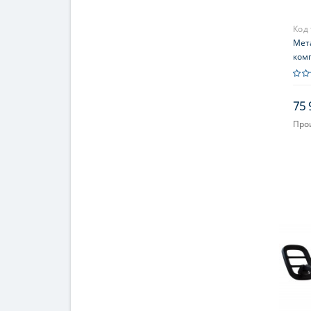
Код
Мет
ком
75 
Про