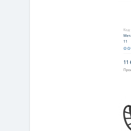
Код
Мета
11
11 
Про