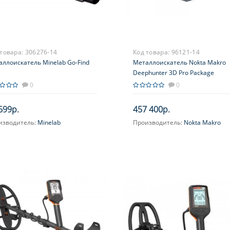
 товара:
306276-14
Код товара:
96121-14
ллоискатель Minelab Go-Find
Металлоискатель Nokta Makro
Deephunter 3D Pro Package
0
0
699р.
457 400р.
изводитель:
Minelab
Производитель:
Nokta Makro