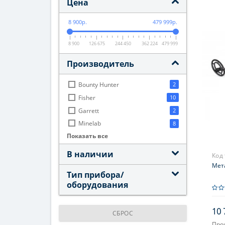
Цена
8 900р.
479 999р.
8 900
126 675
244 450
362 224
479 999
Производитель
Bounty Hunter
2
Fisher
10
Garrett
2
Minelab
8
Показать все
Nokta Makro
3
Quest
2
В наличии
Код
SPHINX
2
Мета
Тип прибора/
XP
12
оборудования
10 
СБРОС
Про