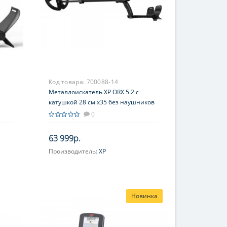
Код товара:
700088-14
Металлоискатель XP ORX 5.2 с
катушкой 28 см x35 без наушников
0
63 999р.
Производитель:
XP
Новинка