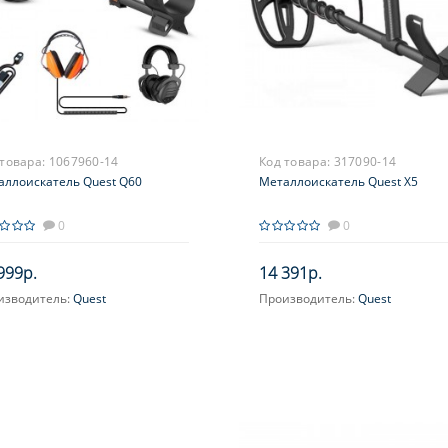
 товара:
1067960-14
Код товара:
317090-14
аллоискатель Quest Q60
Металлоискатель Quest X5
0
0
999р.
14 391р.
изводитель:
Quest
Производитель:
Quest