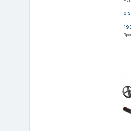
Мета
19 
Про