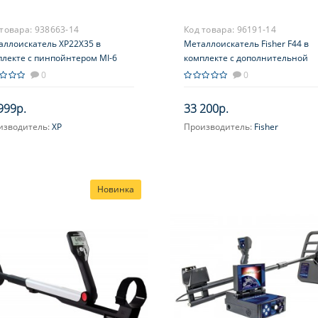
 товара:
938663-14
Код товара:
96191-14
аллоискатель XP22X35 в
Металлоискатель Fisher F44 в
плекте с пинпойнтером MI-6
комплекте с дополнительной
катушкой 4''DD, защитой на
0
0
катушку и сумкой для находок
999р.
33 200р.
изводитель:
XP
Производитель:
Fisher
Новинка