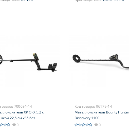
 товара:
700084-14
Код товара:
96179-14
ллоискатель XP ORX 5.2 с
Металлоискатель Bounty Hunte
шкой 22,5 см x35 без
Discovery 1100
шников
0
0