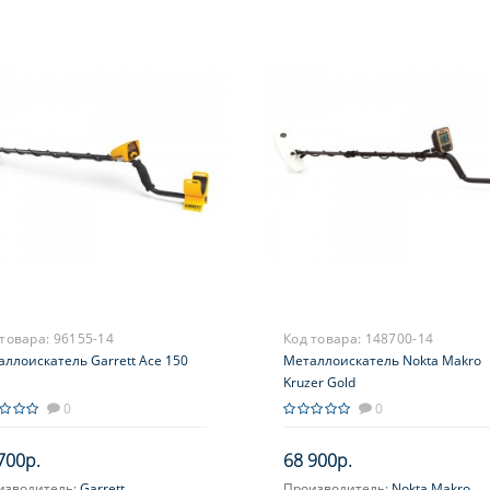
 товара:
96155-14
Код товара:
148700-14
ллоискатель Garrett Ace 150
Металлоискатель Nokta Makro
Kruzer Gold
0
0
700р.
68 900р.
изводитель:
Garrett
Производитель:
Nokta Makro