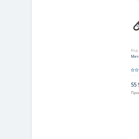
Код
Мет
55 
Про