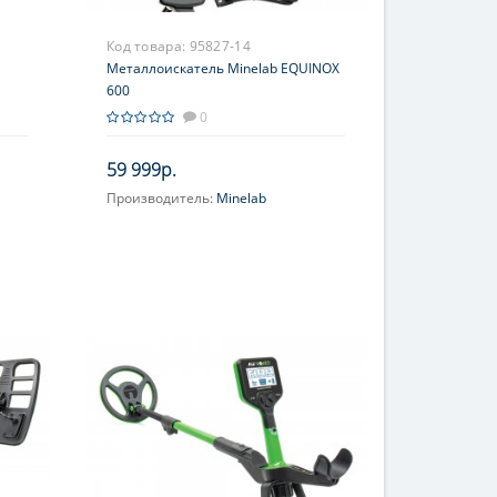
Код товара:
95827-14
Металлоискатель Minelab EQUINOX
600
0
59 999р.
Производитель:
Minelab