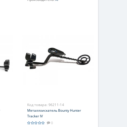
Код товара:
96211-14
r
Металлоискатель Bounty Hunter
Tracker IV
0