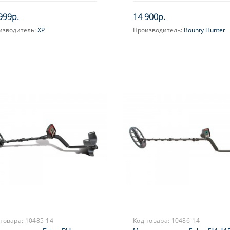
999р.
14 900р.
изводитель:
XP
Производитель:
Bounty Hunter
 товара:
10485-14
Код товара:
10486-14