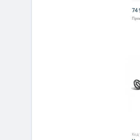
74 
Про
Код