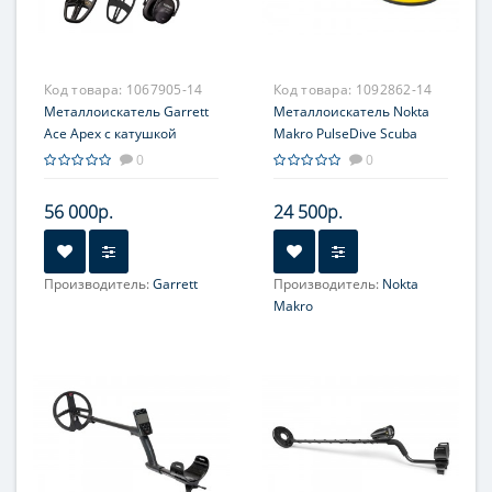
Код товара:
1067905-14
Код товара:
1092862-14
Металлоискатель Garrett
Металлоискатель Nokta
Ace Apex с катушкой
Makro PulseDive Scuba
8,5x11'' и наушниками
желтый
0
0
MS-3 Z-Lynk
56 000р.
24 500р.
Производитель:
Garrett
Производитель:
Nokta
Makro