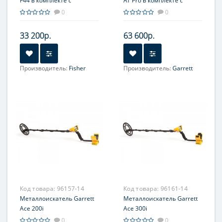
F44 в комплекте с
AT Pro в комплекте с
дополнительной
пинпойнтером Pro-Pointer
0
0
катушкой 4''DD, защитой
AT
на катушку и сумкой для
33 200р.
63 600р.
находок
Производитель:
Fisher
Производитель:
Garrett
Код товара:
96157-14
Код товара:
96161-14
Металлоискатель Garrett
Металлоискатель Garrett
Ace 200i
Ace 300i
0
0