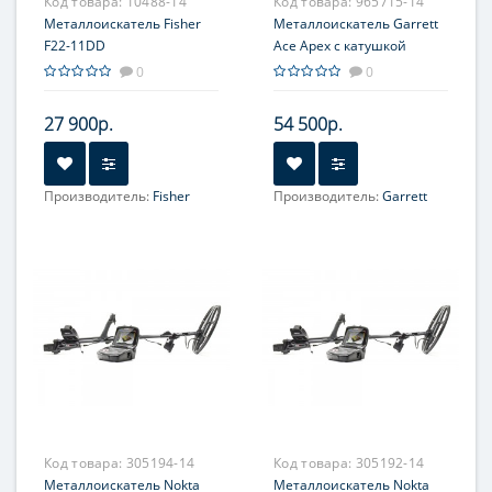
Код товара:
10488-14
Код товара:
965715-14
Металлоискатель Fisher
Металлоискатель Garrett
F22-11DD
Ace Apex с катушкой
6x11''и наушниками MS-3
0
0
Z-Lynk
27 900р.
54 500р.
Производитель:
Fisher
Производитель:
Garrett
Код товара:
305194-14
Код товара:
305192-14
Металлоискатель Nokta
Металлоискатель Nokta