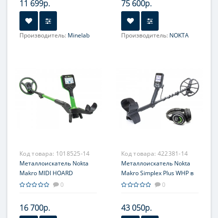
11 699р.
75 600р.
Производитель:
Minelab
Производитель:
NOKTA
Код товара:
1018525-14
Код товара:
422381-14
Металлоискатель Nokta
Металлоискатель Nokta
Makro MIDI HOARD
Makro Simplex Plus WHP в
комплекте с
0
0
беспроводными
наушниками
16 700р.
43 050р.