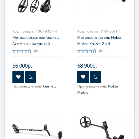
Код товара:
1067905-14
Код товара:
148700-14
Металлоискатель Garrett
Металлоискатель Nokta
Ace Apex с катушкой
Makro Kruzer Gold
8,5x11'' и наушниками
0
0
MS-3 Z-Lynk
56 000р.
68 900р.
Производитель:
Garrett
Производитель:
Nokta
Makro