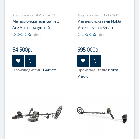
Код товара:
965715-14
Код товара:
305194-14
Металлоискатель Garrett
Металлоискатель Nokta
Ace Apex с катушкой
Makro Invenio Smart
6x11''и наушниками MS-3
Detector
0
0
Z-Lynk
54 500р.
695 000р.
Производитель:
Garrett
Производитель:
Nokta
Makro