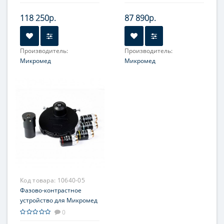
118 250р.
87 890р.
Производитель:
Производитель:
Микромед
Микромед
Объектив:
10x/0.25;
20x/0.40; 40x/0.66;
100х/1.25
Код товара:
10640-05
Фазово-контрастное
устройство для Микромед
3, Микромед 3 ЛЮМ,
0
Микромед Полар 1