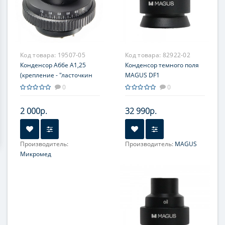
Код товара:
19507-05
Код товара:
82922-02
Конденсор Аббе А1,25
Конденсор темного поля
(крепление - "ласточкин
MAGUS DF1
хвост")
0
0
2 000р.
32 990р.
Производитель:
Производитель:
MAGUS
Микромед