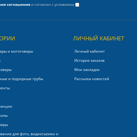
вия соглашения
и согласен с условиями
ГОРИИ
ЛИЧНЫЙ КАБИНЕТ
ары и мототовары
Личный кабинет
и
История заказов
товары
Мои закладки
ные и подзорные трубы
Рассылка новостей
менты
танции
копы
ляры
вание для фото, видеосъемки и