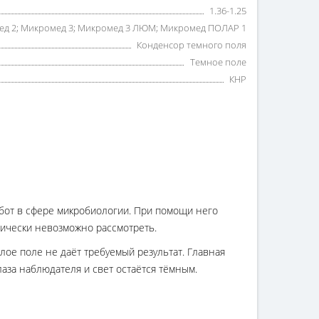
1.36-1.25
д 2; Микромед 3; Микромед 3 ЛЮМ; Микромед ПОЛАР 1
Конденсор темного поля
Темное поле
КНР
бот в сфере микробиологии. При помощи него
тически невозможно рассмотреть.
лое поле не даёт требуемый результат. Главная
лаза наблюдателя и свет остаётся тёмным.