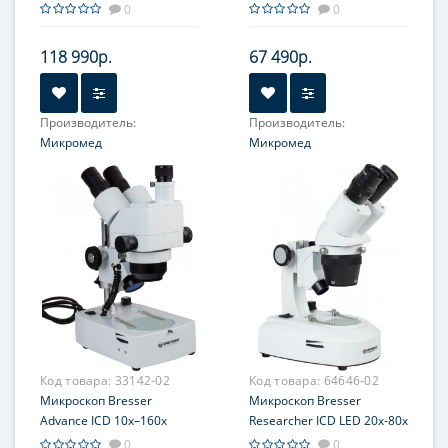
LED
0
0
118 990р.
67 490р.
Производитель:
Производитель:
Микромед
Микромед
Объектив:
0.7-4.5х
Объектив:
0.7-4.5х
(панкратический)
(панкратический)
Увеличение, крат:
6-76
Увеличение, крат:
7-45;
3.5-180 * опция
Фокусировка:
Грубая
Окуляр (ы):
SWF 10x/20 мм
Код товара:
33142-02
Код товара:
64646-02
Микроскоп Bresser
Микроскоп Bresser
Advance ICD 10x–160x
Researcher ICD LED 20x-80x
0
0