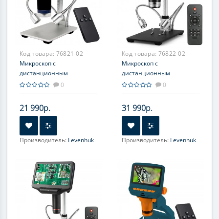
Код товара:
76821-02
Код товара:
76822-02
Микроскоп с
Микроскоп с
дистанционным
дистанционным
управлением Levenhuk
управлением Levenhuk
0
0
DTX RC1
DTX RC2
21 990р.
31 990р.
Производитель:
Levenhuk
Производитель:
Levenhuk
Увеличение, крат:
3-220;
Увеличение, крат:
3-50; 3-
3-55
200
Фокусировка:
Грубая
Фокусировка:
Грубая