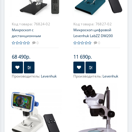
Код товара:
76824-02
Код товара:
76827-02
Микроскоп с
Микроскоп цифровой
дистанционным
Levenhuk LabZZ DM200
управлением Levenhuk
LCD
0
0
DTX RC4
68 490р.
11 690р.
Производитель:
Levenhuk
Производитель:
Levenhuk
Увеличение, крат:
5-40; 5-
Увеличение, крат:
17-220;
270
17-55
Фокусировка:
Грубая;
Фокусировка:
Грубая
Точная