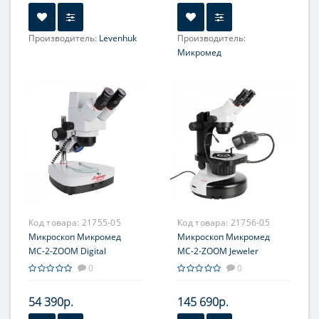
Производитель:
Levenhuk
Производитель:
Объектив:
2x; 4x;
Микромед
Объектив:
1х; 2х; 4x
Увеличение, крат:
20; 40
Увеличение, крат:
10; 20;
Окуляр (ы):
WF 10х/22мм
40; 80 *опция
Фокусировка:
Грубая
Окуляр (ы):
10х/20; 5х/20
*опция; 15х/15 *опция;
20х/10 *опция; 10х/20 со
шкалой *опция
Фокусировка:
Грубая
Код товара:
21755-05
Код товара:
21756-05
Микроскоп Микромед
Микроскоп Микромед
МС-2-ZOOM Digital
МС-2-ZOOM Jeweler
0
0
54 390р.
145 690р.