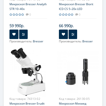
Микроскоп Bresser Analyth
Микроскоп Bresser Biorit
STR 10–40x
ICD CS 5–20x LED
0
0
59 990р.
66 990р.
Производитель:
Bresser
Производитель:
Bresser
Объектив:
1х; 2х; 4х
Объектив:
0.5х; 1х; 2х
Увеличение, крат:
10; 20;
Увеличение, крат:
5; 10; 20
40
Окуляр (ы):
WF10х-2шт
Окуляр (ы):
WF10x-2 шт.
Код товара:
74313-02
Код товара:
26130-05
Микроскоп Bresser Erudit
Микроскоп Микмед