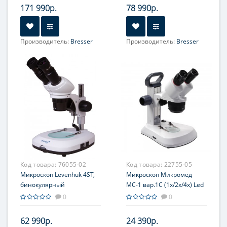
171 990р.
78 990р.
Производитель:
Bresser
Производитель:
Bresser
Объектив:
0.7-4.5х
Объектив:
0.8-5х
(панкратический)
(панкратический)
Увеличение, крат:
7-45
Увеличение, крат:
8-50
Окуляр (ы):
WF 10x
Окуляр (ы):
WF10х
Фокусировка:
Грубая
Код товара:
76055-02
Код товара:
22755-05
Микроскоп Levenhuk 4ST,
Микроскоп Микромед
бинокулярный
МС-1 вар.1C (1х/2х/4х) Led
0
0
62 990р.
24 390р.