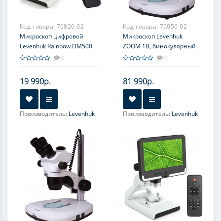
Код товара:
76826-02
Код товара:
76056-02
Микроскоп цифровой
Микроскоп Levenhuk
Levenhuk Rainbow DM500
ZOOM 1B, бинокулярный
LCD
0
0
19 990р.
81 990р.
Производитель:
Levenhuk
Производитель:
Levenhuk
Увеличение, крат:
10-50;
Объектив:
0.7-4.5х
10-200
(панкратический)
Фокусировка:
Грубая
Увеличение, крат:
7-45
Окуляр (ы):
WF10х/22 мм
Фокусировка:
Грубая