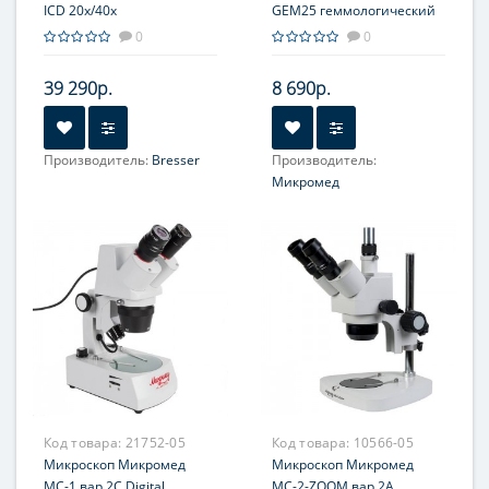
ICD 20x/40x
GEM25 геммологический
в кейсе
0
0
39 290р.
8 690р.
Производитель:
Bresser
Производитель:
Объектив:
2x; 4x
Микромед
Объектив:
2.5x
Увеличение, крат:
20-40
Увеличение, крат:
25
Окуляр (ы):
WF10х
Окуляр (ы):
WF10x18
Фокусировка:
Грубая
Код товара:
21752-05
Код товара:
10566-05
Микроскоп Микромед
Микроскоп Микромед
МС-1 вар.2C Digital
МС-2-ZOOM вар.2A