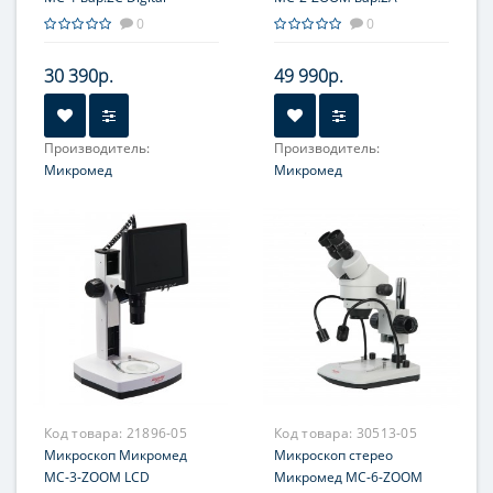
0
0
30 390р.
49 990р.
Производитель:
Производитель:
Микромед
Микромед
Объектив:
2x/4x
Объектив:
1-4x
Увеличение, крат:
20; 40
Увеличение, крат:
10-40;
2.5-160 *опция
Окуляр (ы):
10х/20
Окуляр (ы):
10х/23; 5х/20
Фокусировка:
Грубая
*опция; 15х/15 *опция;
20х/10 *опция; 10х/20 со
шкалой *опция
Фокусировка:
Грубая
Код товара:
21896-05
Код товара:
30513-05
Микроскоп Микромед
Микроскоп стерео
МС-3-ZOOM LCD
Микромед МС-6-ZOOM