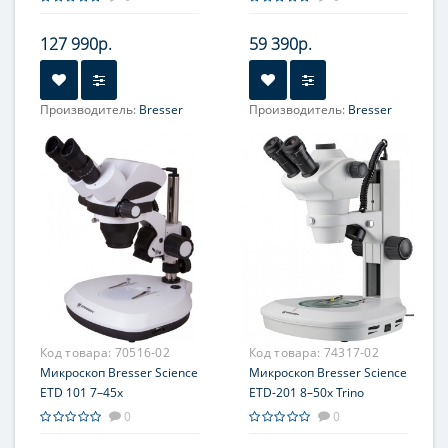
127 990р.
59 390р.
Производитель:
Bresser
Производитель:
Bresser
Объектив:
1x
Объектив:
2x; 4x
Увеличение, крат:
10; 20;
Увеличение, крат:
20; 40;
40; 80; 160
80
Окуляр (ы):
WF10x, WF20x
Окуляр (ы):
WF10x и WF20x
Фокусировка:
Грубая
Фокусировка:
Грубая
Код товара:
70516-02
Код товара:
74317-02
Микроскоп Bresser Science
Микроскоп Bresser Science
ETD 101 7–45x
ETD-201 8–50x Trino
0
0