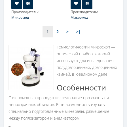
Производитель:
Производитель:
Микромед
Микромед
Объектив:
1-4x
Объектив:
1-4x
(панкратический)
1
2
>
>|
Увеличение, крат:
10-40;
Увеличение, крат:
10-40;
2.5-160 *опция
2.5-160 *опция
Геммологический микроскоп —
Окуляр (ы):
10х/23; 5х/20
Окуляр (ы):
10х/23; 5х/20
*опция; 15х/15 *опция;
оптический прибор, который
*опция; 15х/15 *опция;
20х/10 *опция; 10х/20 со
используют для исследования
20х/10 *опция; 10х/20 со
шкалой *опция
полудрагоценных, драгоценных
шкалой *опция
Фокусировка:
Грубая
камней, в ювелирном деле.
Фокусировка:
Грубая
Особенности
С их помощью проводят исследование прозрачных и
непрозрачных объектов. Есть возможность изучать
специально подготовленные минералы, размещение
между поляризатором и анализатором.