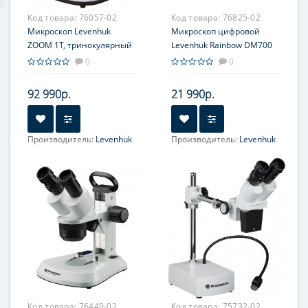
Код товара:
76057-02
Код товара:
76825-02
Микроскоп Levenhuk
Микроскоп цифровой
ZOOM 1T, тринокулярный
Levenhuk Rainbow DM700
LCD
0
0
92 990р.
21 990р.
Производитель:
Levenhuk
Производитель:
Levenhuk
Объектив:
0.7-4.5х
Увеличение, крат:
10-200
(панкратический)
Фокусировка:
Грубая
Увеличение, крат:
7-45
Окуляр (ы):
WF10х/22 мм
Фокусировка:
Грубая
Код товара:
76449-02
Код товара:
75732-02