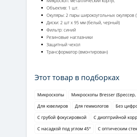
Микроскоп: металлический корпус
Объектив: 1 шт.
Окуляры: 2 пары широкоугольных окуляров 
Диски: 2 шт х 95 мм (белый, черный)
Фильтр: синий
Резиновые наглазники
Защитный чехол
Трансформатор (вмонтирован)
Этот товар в подборках
Микроскопы
Микроскопы Bresser (Брессер,
Для ювелиров
Для геммологов
Без цифр
С грубой фокусировкой
С диоптрийной кор
С насадкой под углом 45°
С оптическим сте