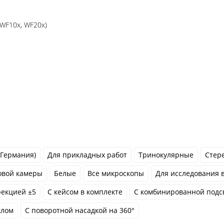
(WF10x, WF20x)
 Германия)
Для прикладных работ
Тринокулярные
Стер
овой камеры
Белые
Все микроскопы
Для исследования 
рекцией ±5
С кейсом в комплекте
С комбинированной подс
клом
С поворотной насадкой на 360°