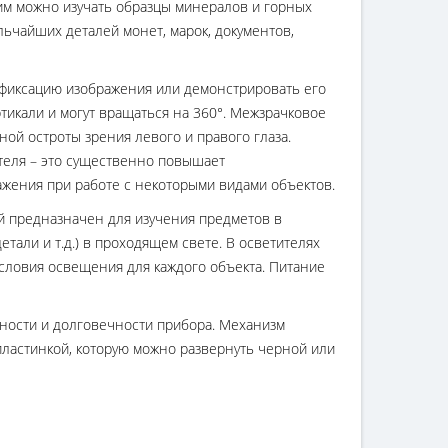
им можно изучать образцы минералов и горных
ьчайших деталей монет, марок, документов,
офиксацию изображения или демонстрировать его
тикали и могут вращаться на 360°. Межзрачковое
ой остроты зрения левого и правого глаза.
теля – это существенно повышает
ажения при работе с некоторыми видами объектов.
ий предназначен для изучения предметов в
тали и т.д.) в проходящем свете. В осветителях
словия освещения для каждого объекта. Питание
жности и долговечности прибора. Механизм
пластинкой, которую можно развернуть черной или