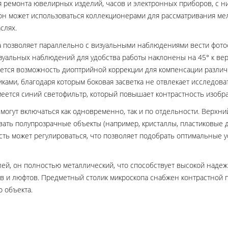
я ремонта ювелирных изделий, часов и электронных приборов, с н
 он может использоваться коллекционерами для рассматривания мел
слях.
а позволяет параллельно с визуальными наблюдениями вести фот
зуальных наблюдений для удобства работы наклонены на 45° к вер
еется возможность диоптрийной коррекции для компенсации различн
ами, благодаря которым боковая засветка не отвлекает исследова
имеется синий светофильтр, который повышает контрастность изобр
могут включаться как одновременно, так и по отдельности. Верхн
ать полупрозрачные объекты (например, кристаллы, пластиковые де
ть может регулироваться, что позволяет подобрать оптимальные у
лей, он полностью металлический, что способствует высокой наде
в и люфтов. Предметный столик микроскопа снабжен контрастной 
о объекта.