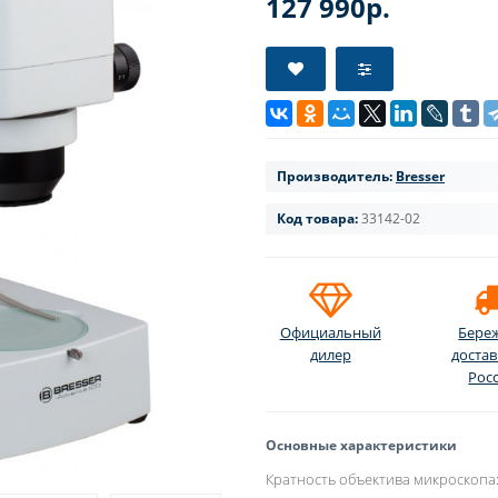
127 990р.
Производитель:
Bresser
Код товара:
33142-02
Официальный
Бере
дилер
достав
Рос
Основные характеристики
Кратность объектива микроскопа