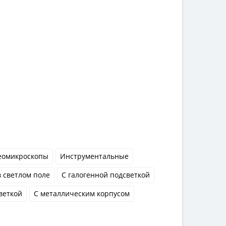
еомикроскопы
Инструментальные
в светлом поле
С галогенной подсветкой
веткой
С металлическим корпусом