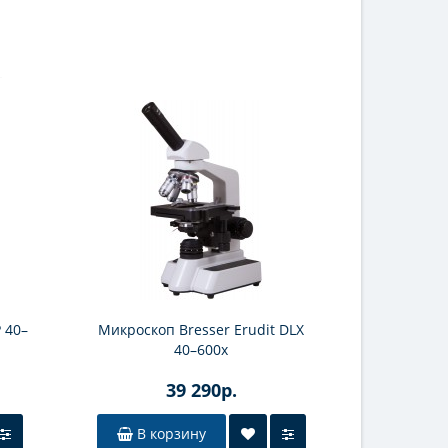
 40–
Микроскоп Bresser Erudit DLX
Микроскоп 
40–600x
SEL 40–
39 290р.
В корзину
В к