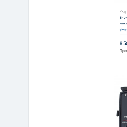
Код
Бло
нак
8 5
Про