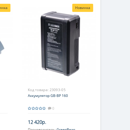
инка
Новинка
Код товара:
23093-05
Аккумулятор GB-BP 160
0
12 420р.
Производитель:
GreenBean