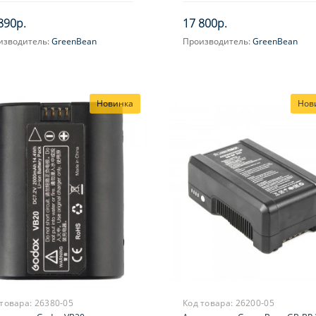
890р.
17 800р.
изводитель:
GreenBean
Производитель:
GreenBean
Новинка
Нов
 товара:
26380-05
Код товара:
26200-05