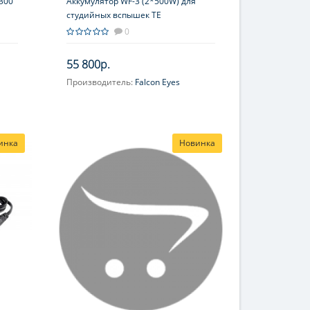
300
Аккумулятор WF-3 (2*500W) для
студийных вспышек TE
0
55 800р.
Производитель:
Falcon Eyes
инка
Новинка