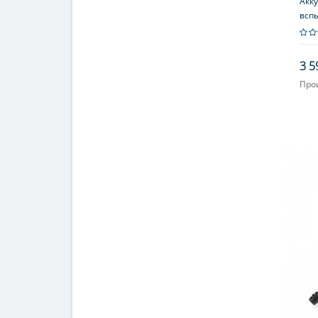
Акк
всп
3 5
Про