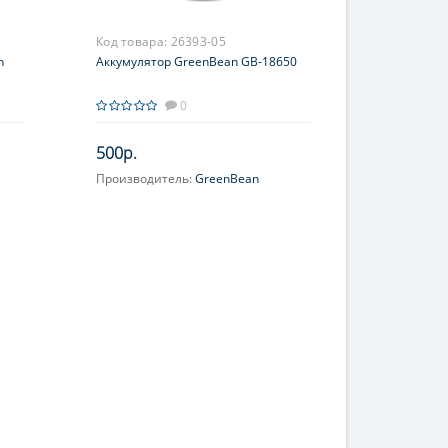
Код товара:
26393-05
n
Аккумулятор GreenBean GB-18650
0
500р.
Производитель:
GreenBean