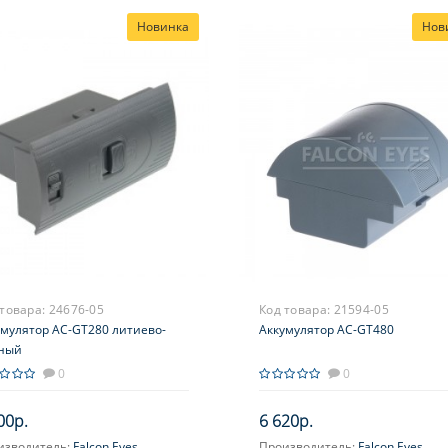
Новинка
Нов
 товара:
24676-05
Код товара:
21594-05
умулятор AC-GT280 литиево-
Аккумулятор AC-GT480
ный
0
0
00р.
6 620р.
изводитель:
Falcon Eyes
Производитель:
Falcon Eyes