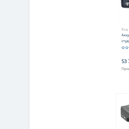
Код
Акку
сту
53 
Про