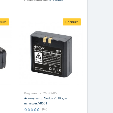
инка
Новинка
Код товара:
26382-05
Аккумулятор Godox VB18 для
вспышек V860II
0