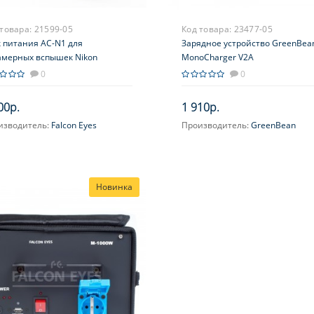
 товара:
21599-05
Код товара:
23477-05
к питания AC-N1 для
Зарядное устройство GreenBea
амерных вспышек Nikon
MonoCharger V2A
0
0
00р.
1 910р.
изводитель:
Falcon Eyes
Производитель:
GreenBean
Новинка