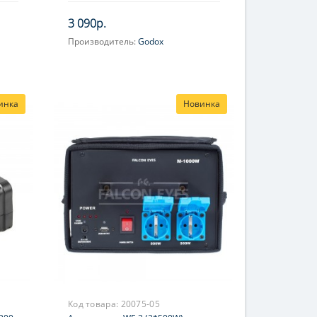
3 090р.
Производитель:
Godox
инка
Новинка
Код товара:
20075-05