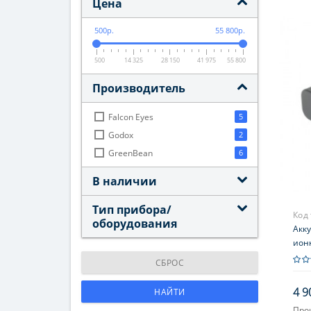
Цена
500р.
55 800р.
500
14 325
28 150
41 975
55 800
Производитель
Falcon Eyes
5
Godox
2
GreenBean
6
В наличии
Тип прибора/
Код
оборудования
Акк
ион
СБРОС
4 9
НАЙТИ
Про