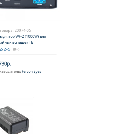
 товара:
20074-05
мулятор WF-2 (1000W) для
дийных вспышек TE
0
730р.
изводитель:
Falcon Eyes