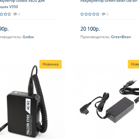
умулятор Godox VB20 для
Аккумулятор Green Bean GB-BP 
ышек V350
0
0
90р.
20 100р.
изводитель:
Godox
Производитель:
GreenBean
Новинка
Нов