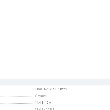
11000 мАч/162, 8 Вт*ч
V-mount
14.4 В, 10 А
12.4 В - 16.8 В