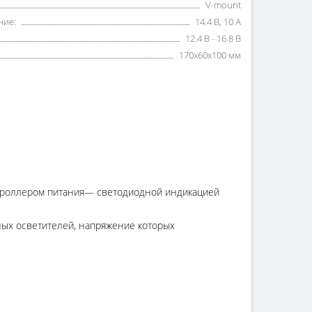
V-mount
ние:
14.4 В, 10 А
12.4 В - 16.8 В
170x60x100 мм
роллером питания— светодиодной индикацией
ных осветителей, напряжение которых