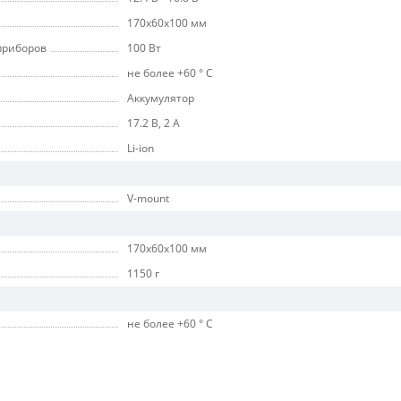
170x60x100 мм
приборов
100 Вт
не более +60 ° C
Аккумулятор
17.2 В, 2 А
Li-ion
V-mount
170x60x100 мм
1150 г
не более +60 ° C