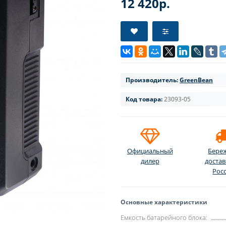
12 420р.
Производитель:
GreenBean
Код товара:
23093-05
Официальный
Бере
дилер
достав
Рос
Основные характеристики
Емкость батарейного блока: