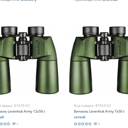
ичение, крат:
8
Увеличение, крат:
10
усировка:
Фиксированная
Фокусировка:
Центральная
 товара:
81935-02
Код товара:
81933-02
кль Levenhuk Army 12x50 с
Бинокль Levenhuk Army 7x50 с
кой
сеткой
0
0