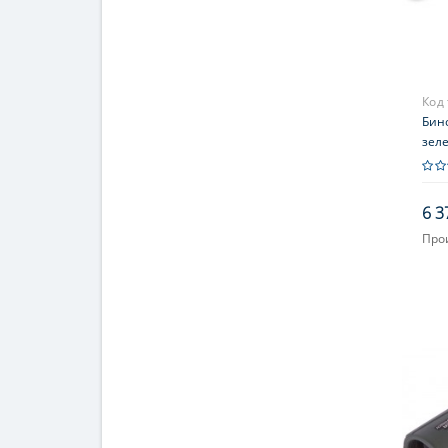
Код
Бино
зел
6 3
Про
Увел