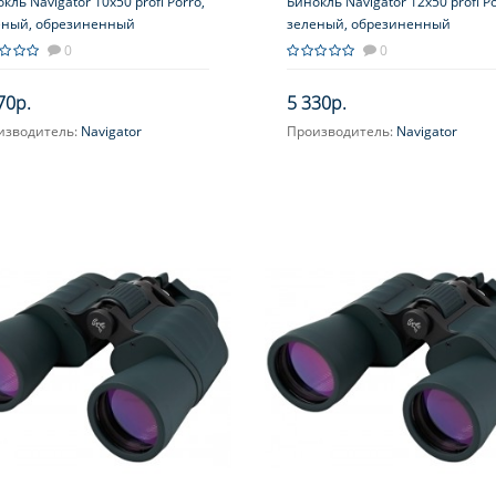
кль Navigator 10х50 profi Porro,
Бинокль Navigator 12х50 profi Po
еный, обрезиненный
зеленый, обрезиненный
0
0
70р.
5 330р.
изводитель:
Navigator
Производитель:
Navigator
ичение, крат:
10
Увеличение, крат:
12