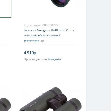
Код товара:
00000822-03
Бинокль Navigator 8х40 profi Porro,
зеленый, обрезиненный
0
4 910р.
Производитель:
Navigator
Увеличение, крат:
8