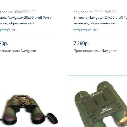
 товара:
00002229-03
Код товара:
00001545-03
кль Navigator 20х50 profi Porro,
Бинокль Navigator 24х60 profi Po
еный, обрезиненный
зеленый, обрезиненный
0
0
20р.
7 280р.
изводитель:
Navigator
Производитель:
Navigator
ичение, крат:
20
Увеличение, крат:
24