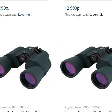
990р.
12 990р.
изводитель:
Levenhuk
Производитель:
Levenhuk
ичение, крат:
12
Увеличение, крат:
7
усировка:
Центральная
Фокусировка:
Центральная
 товара:
00000824-03
Код товара:
00000825-03