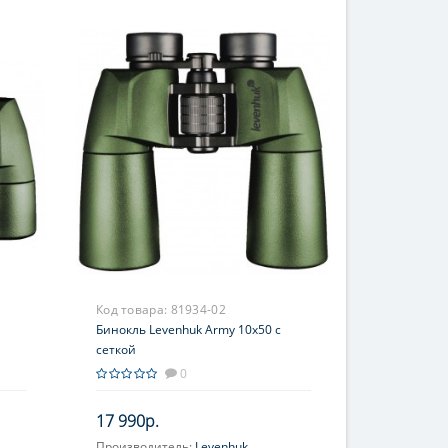
Код товара:
81934-02
Бинокль Levenhuk Army 10x50 с
сеткой
0
17 990р.
Производитель:
Levenhuk