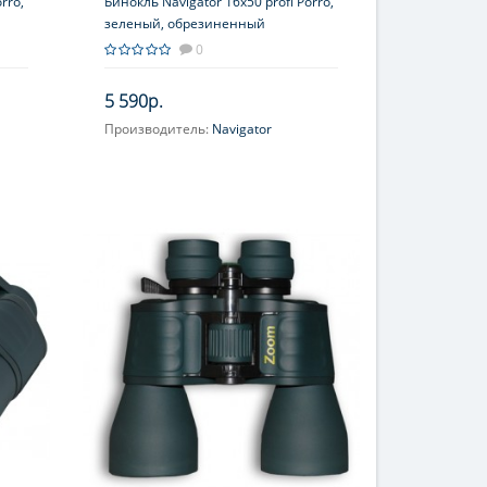
rro,
Бинокль Navigator 16х50 profi Porro,
зеленый, обрезиненный
0
5 590р.
Производитель:
Navigator
Увеличение, крат:
16