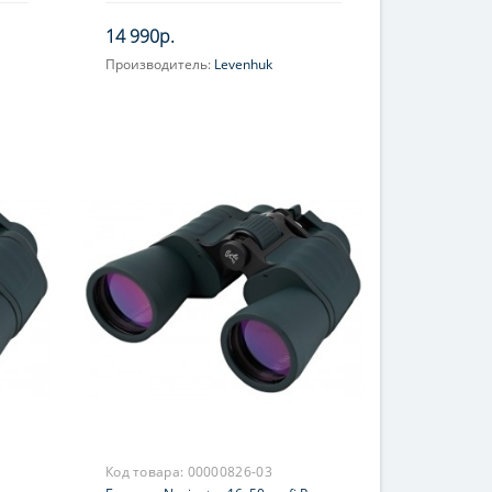
14 990р.
Производитель:
Levenhuk
Увеличение, крат:
8
Фокусировка:
Центральная
Код товара:
00000826-03