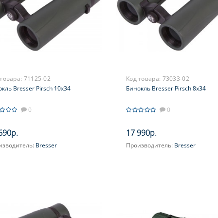
 товара:
71125-02
Код товара:
73033-02
кль Bresser Pirsch 10x34
Бинокль Bresser Pirsch 8x34
0
0
690р.
17 990р.
изводитель:
Bresser
Производитель:
Bresser
ичение, крат:
10
Увеличение, крат:
8
усировка:
Центральная
Фокусировка:
Центральная