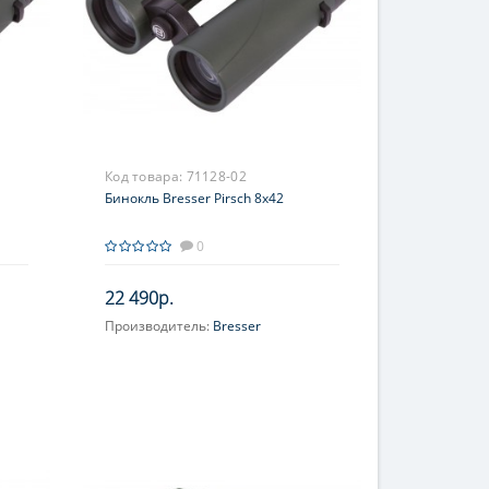
Код товара:
71128-02
Бинокль Bresser Pirsch 8x42
0
22 490р.
Производитель:
Bresser
Увеличение, крат:
8
Фокусировка:
Центральная