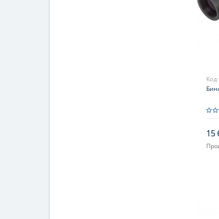
Код
Бино
15 
Про
Увел
Фок