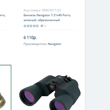
Код товара:
00003077-03
rro,
Бинокль Navigator 7-21x40 Porro,
зеленый, обрезиненный
0
6 110р.
Производитель:
Navigator
Увеличение, крат:
7-21