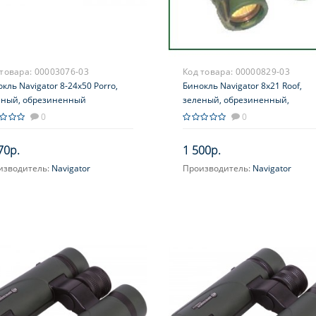
 товара:
00003076-03
Код товара:
00000829-03
кль Navigator 8-24x50 Porro,
Бинокль Navigator 8х21 Roof,
еный, обрезиненный
зеленый, обрезиненный,
компактный
0
0
70р.
1 500р.
изводитель:
Navigator
Производитель:
Navigator
ичение, крат:
8-24
Увеличение, крат:
8