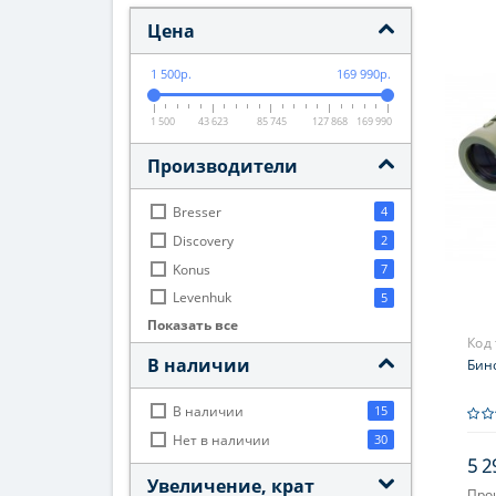
Цена
1 500р.
169 990р.
1 500
43 623
85 745
127 868
169 990
Производители
Bresser
4
Discovery
2
Konus
7
Levenhuk
5
Показать все
Navigator
12
Код
Pentax
7
В наличии
Бино
Veber
8
В наличии
15
Нет в наличии
30
5 2
Увеличение, крат
Про