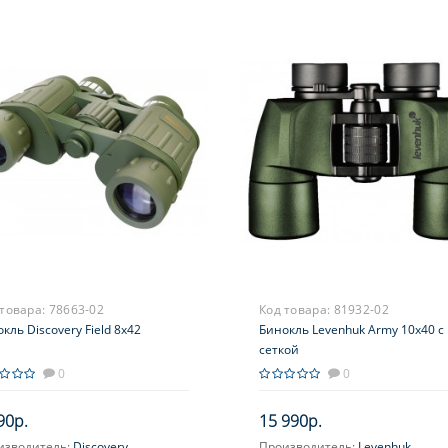
 товара:
78663-02
Код товара:
81932-02
кль Discovery Field 8x42
Бинокль Levenhuk Army 10x40 с
сеткой
0
0
90р.
15 990р.
изводитель:
Discovery
Производитель:
Levenhuk