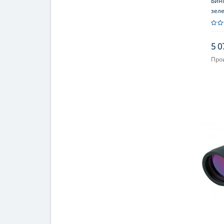
Бино
зел
5 0
Про
Увел