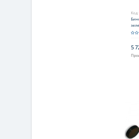
Код
Бино
зел
5 7
Про
Увел