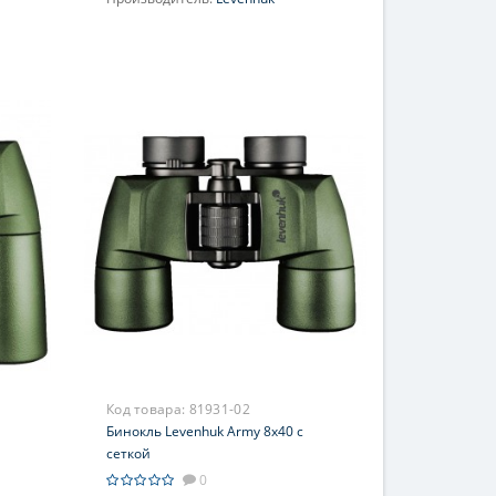
Увеличение, крат:
10
Фокусировка:
Центральная
Код товара:
81931-02
Бинокль Levenhuk Army 8x40 с
сеткой
0