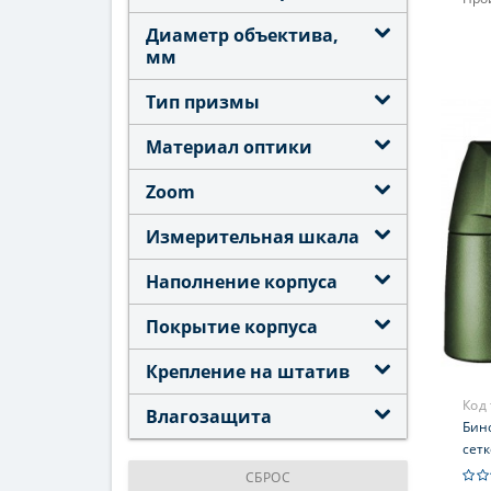
Увел
Диаметр объектива,
мм
Фок
Тип призмы
Материал оптики
Zoom
Измерительная шкала
Наполнение корпуса
Покрытие корпуса
Крепление на штатив
Код
Влагозащита
Бино
сет
СБРОС