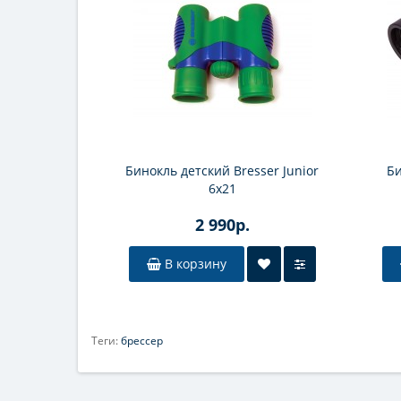
Бинокль детский Bresser Junior
Би
6x21
2 990р.
В корзину
Теги:
брессер