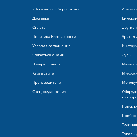
«Покупай со Сбербанком»‎
Автотов
Доставка
Бинокл
Оплата
Другие 
Политика Безопасности
Зритель
Условия соглашения
Инстру
Связаться с нами
Лупы
Возврат товара
Метеос
Карта сайта
Микрос
Производители
Моноку
Спецпредложения
Оборудо
кинопро
Поиск к
Приборы
Телеско
Товары 