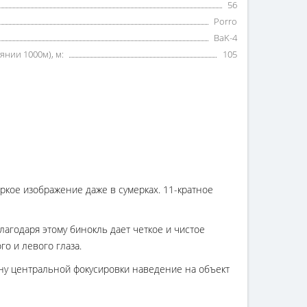
56
Porro
BaK-4
янии 1000м), м:
105
ркое изображение даже в сумерках. 11-кратное
агодаря этому бинокль дает четкое и чистое
о и левого глаза.
ну центральной фокусировки наведение на объект