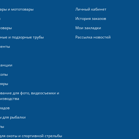
ары и мототовары
Личный кабинет
и
История заказов
товары
Мои закладки
ные и подзорные трубы
Рассылка новостей
менты
танции
копы
ляры
вание для фото, видеосъемки и
изводства
ладов
 для рыбалки
пы
для охоты и спортивной стрельбы