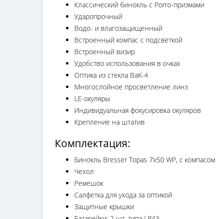
Классический бинокль с Porro-призмами
Ударопрочный
Водо- и влагозащищенный
Встроенный компас с подсветкой
Встроенный визир
Удобство использования в очках
Оптика из стекла BaK-4
Многослойное просветление линз
LE-окуляры
Индивидуальная фокусировка окуляров
Крепление на штатив
Комплектация:
Бинокль Bresser Topas 7x50 WP, с компасом
Чехол
Ремешок
Салфетка для ухода за оптикой
Защитные крышки
Батарейки: 2 шт. типа LR43