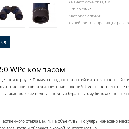
Диаметр объектива, мм:
Тип призмы:
Материал оптики:
Линейное поле зрения (на рассто
(0)
7x50 WPс компасом
щенном корпусе. Помимо стандартных опций имеет встроенный комп
бражение при любых условиях наблюдений. Имеет светосильные о
 высокие морские волны, снежный буран – этому биноклю не стра
качественного стекла BaK-4. На объективы и окуляры нанесено нес
ередает цвета и обладает высокой контрастностью.