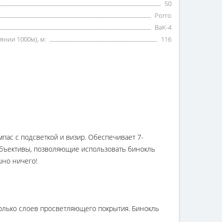
50
Porro
BaK-4
янии 1000м), м:
116
ас с подсветкой и визир. Обеспечивает 7-
бъективы, позволяющие использовать бинокль
шно ничего!
колько слоев просветляющего покрытия. Бинокль