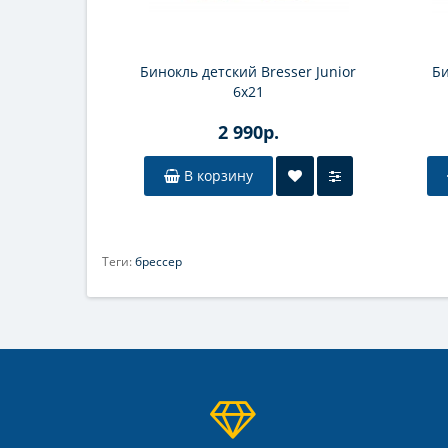
Бинокль детский Bresser Junior
Би
6x21
2 990р.
В корзину
Теги:
брессер