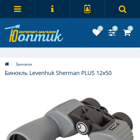
0
0
0
Бинокли
Бинокль Levenhuk Sherman PLUS 12x50