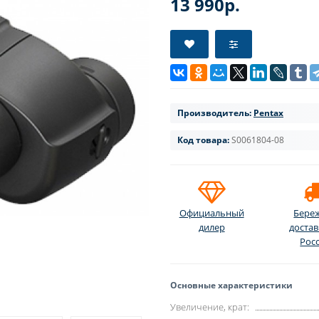
13 990р.
Производитель:
Pentax
Код товара:
S0061804-08
Официальный
Бере
дилер
достав
Рос
Основные характеристики
Увеличение, крат: