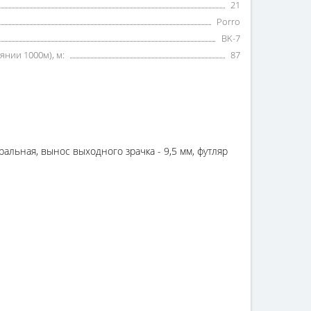
21
Porro
BK-7
янии 1000м), м:
87
тральная, вынос выходного зрачка - 9,5 мм, футляр