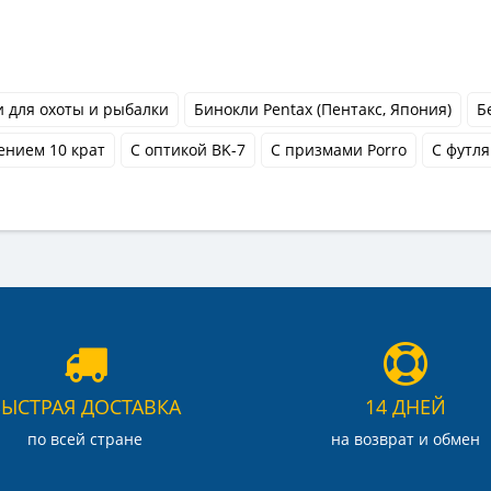
 для охоты и рыбалки
Бинокли Pentax (Пентакс, Япония)
Б
нием 10 крат
С оптикой BK-7
С призмами Porro
С футля
БЫСТРАЯ ДОСТАВКА
14 ДНЕЙ
по всей стране
на возврат и обмен