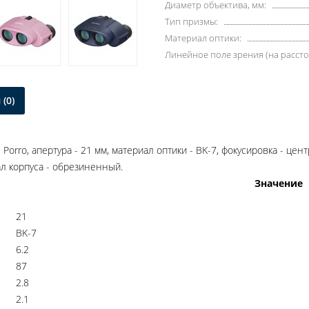
Диаметр объектива, мм:
Тип призмы:
Материал оптики:
Линейное поле зрения (на рассто
(0)
Porro, апертура - 21 мм, материал оптики - BK-7, фокусировка - цен
иал корпуса - обрезиненный.
Значение
21
BK-7
6.2
87
2.8
2.1