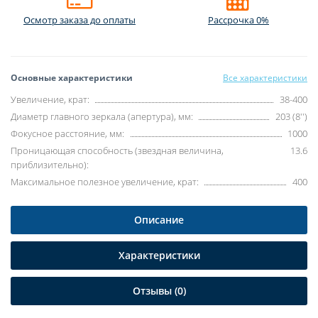
Осмотр заказа до оплаты
Рассрочка 0%
Основные характеристики
Все характеристики
Увеличение, крат:
38-400
Диаметр главного зеркала (апертура), мм:
203 (8'')
Фокусное расстояние, мм:
1000
Проницающая способность (звездная величина,
13.6
приблизительно):
Максимальное полезное увеличение, крат:
400
Описание
Характеристики
Отзывы (0)