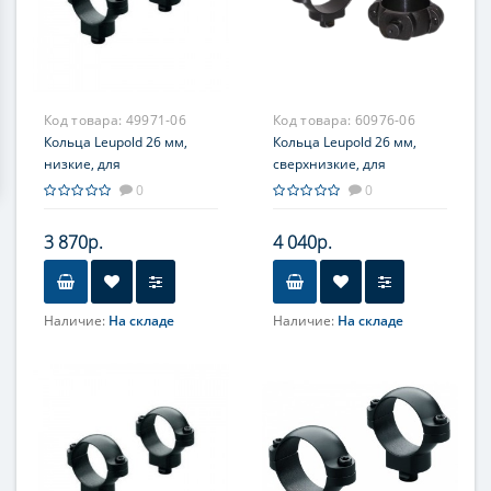
Код товара:
49971-06
Код товара:
60976-06
Кольца Leupold 26 мм,
Кольца Leupold 26 мм,
низкие, для
сверхнизкие, для
быстросъемного
быстросъемного
0
0
кронштейна, 2 винта
кронштейна, 2 винта,
матовые
3 870р.
4 040р.
Наличие:
На складе
Наличие:
На складе