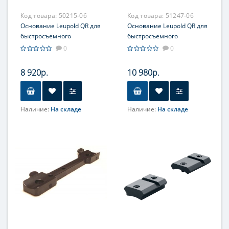
Код товара:
50215-06
Код товара:
51247-06
Основание Leupold QR для
Основание Leupold QR для
быстросъемного
быстросъемного
кронштейна, на Sauer 202,
кронштейна, на Remington
0
0
из 2-х частей
700, единое
8 920р.
10 980р.
Наличие:
На складе
Наличие:
На складе