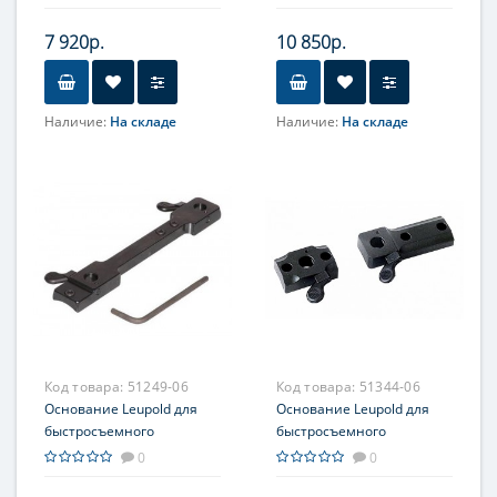
Steyr/Mannlicher classic, из
T3/Whitetail Hunter, из 2-х
2-х частей
частей
7 920р.
10 850р.
Наличие:
На складе
Наличие:
На складе
Код товара:
51249-06
Код товара:
51344-06
Основание Leupold для
Основание Leupold для
быстросъемного
быстросъемного
кронштейна, на Browning
кронштейна, на Antonio
0
0
Bar, единое
Zoli, из 2-х частей