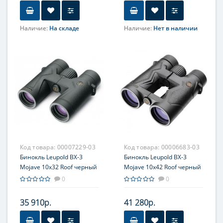
Наличие:
На складе
Наличие:
Нет в наличии
Увеличение, крат
8
Код товара:
00007229-03
Код товара:
00006683-03
Бинокль Leupold BX-3
Бинокль Leupold BX-3
Mojave 10x32 Roof черный
Mojave 10x42 Roof черный
0
0
35 910р.
41 280р.