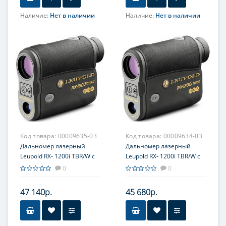
Наличие:
Нет в наличии
Наличие:
Нет в наличии
Увеличение, крат
10
Код товара:
00009635-03
Код товара:
00009634-03
Дальномер лазерный
Дальномер лазерный
Leupold RX- 1200i TBR/W с
Leupold RX- 1200i TBR/W с
DNA 6х22 Mossy Oak
DNA 6х22 компакт, чёрно-
0
0
Infinity компакт
серый
47 140р.
45 680р.