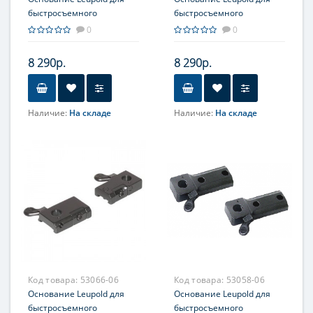
быстросъемного
быстросъемного
кронштейна, на Brown
кронштейна, на Remington
0
0
bar, из 2-х частей
700, из 2-х частей
8 290р.
8 290р.
Наличие:
На складе
Наличие:
На складе
Код товара:
53066-06
Код товара:
53058-06
Основание Leupold для
Основание Leupold для
быстросъемного
быстросъемного