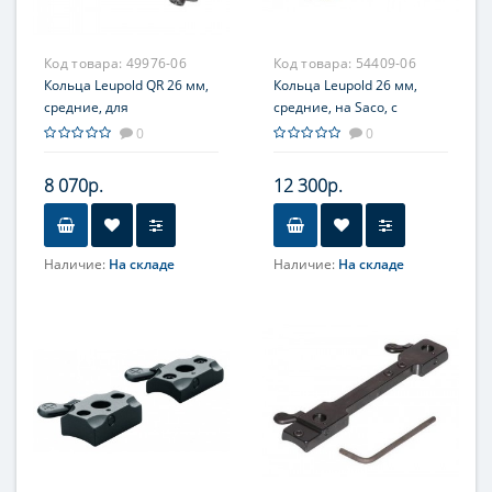
Код товара:
49976-06
Код товара:
54409-06
Кольца Leupold QR 26 мм,
Кольца Leupold 26 мм,
средние, для
средние, на Saco, с
быстросъемного
винтовым зажимом No-
0
0
кронштейна, 2 винта, с
Tap, 2 винта
выносом
8 070р.
12 300р.
Наличие:
На складе
Наличие:
На складе