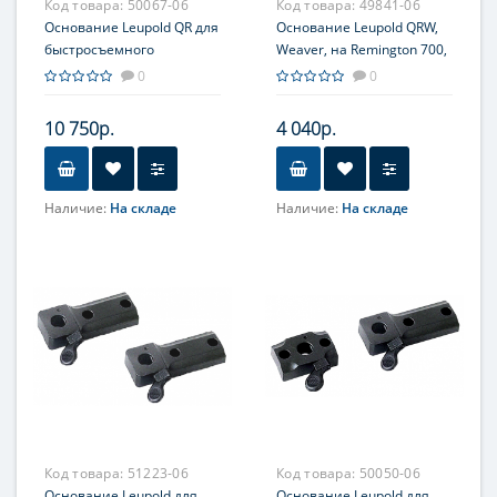
Код товара:
50067-06
Код товара:
49841-06
Основание Leupold QR для
Основание Leupold QRW,
быстросъемного
Weaver, на Remington 700,
кронштейна, на Remington
из 2-х частей
0
0
7400, единое
10 750р.
4 040р.
Наличие:
На складе
Наличие:
На складе
Код товара:
51223-06
Код товара:
50050-06
Основание Leupold для
Основание Leupold для