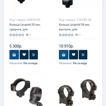
Код товара:
49974-06
Код товара:
118285-06
Кольца Leupold 26 мм,
Кольца Leupold 34 мм,
средние, для
высокие, для
быстросъемного
быстросъемного
0
0
кронштейна, 2 винта,
кронштейна, 2 винта
матовые
5 300р.
10 910р.
Наличие:
На складе
Наличие:
На складе