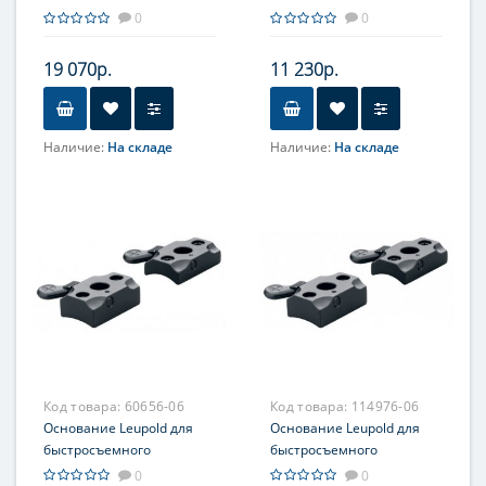
кронштейна, на Sako, из
кронштейна, на SHR 970,
0
0
2-х частей
из 2-х частей
19 070р.
11 230р.
Наличие:
На складе
Наличие:
На складе
Код товара:
60656-06
Код товара:
114976-06
Основание Leupold для
Основание Leupold для
быстросъемного
быстросъемного
кронштейна, на
кронштейна, на Tikka
0
0