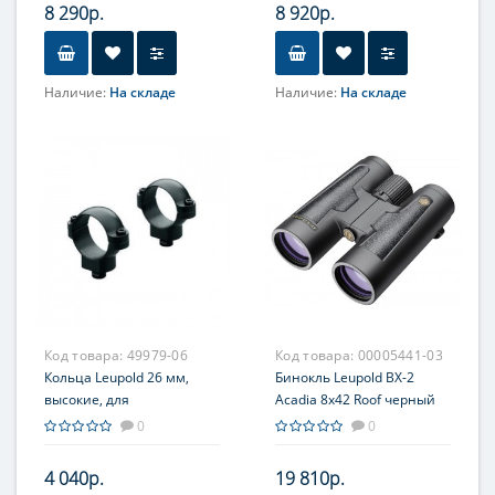
8 290р.
8 920р.
Наличие:
На складе
Наличие:
На складе
Код товара:
49979-06
Код товара:
00005441-03
Кольца Leupold 26 мм,
Бинокль Leupold BX-2
высокие, для
Acadia 8х42 Roof черный
быстросъемного
0
0
кронштейна, 2 винта
4 040р.
19 810р.