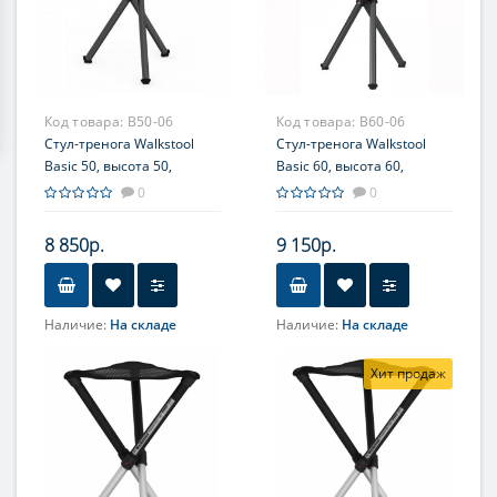
Код товара:
B50-06
Код товара:
B60-06
Стул-тренога Walkstool
Стул-тренога Walkstool
Basic 50, высота 50,
Basic 60, высота 60,
сиденье M, пластик/
сиденье M, пластик/
0
0
полиэстер, макс. загрузка 150кг
полиэстер, макс. загрузка 175кг
8 850р.
9 150р.
Наличие:
На складе
Наличие:
На складе
Хит продаж