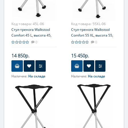
Код товара:
45L-06
Код товара:
55XL-06
Стул-тренога Walkstool
Стул-тренога Walkstool
Comfort 45 L, высота 45,
Comfort 55 XL, высота 55,
сиденье L, пластик/
сиденье XL, пластик/
0
0
полиэстер, чехол,
полиэстер, чехол,
макс. загрузка 200кг
макс. загрузка 225кг
14 850р.
15 450р.
Наличие:
На складе
Наличие:
На складе