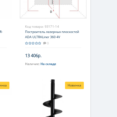
Код товара:
93171-14
R-
Построитель лазерных плоскостей
ADA ULTRALiner 360 4V
0
13 406р.
Наличие:
На складе
В корзину
инка
Новинка