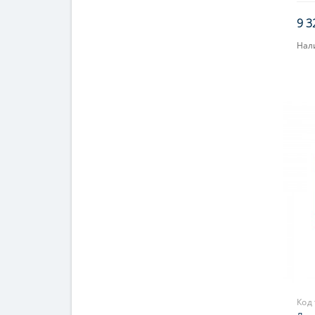
9 3
Нал
Код