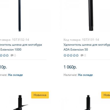
 товара:
1073132-14
Код товара:
1073131-14
инитель шнека для мотобура
Удлинитель шнека для мотобу
Extension 1000
ADA Extension 50
0
0
10р.
1 060р.
ичие:
На складе
Наличие:
На складе
В корзину
В корзину
Новинка
Нов