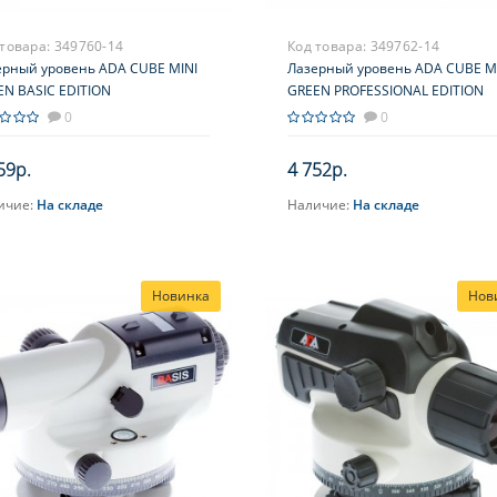
 товара:
349760-14
Код товара:
349762-14
ерный уровень ADA CUBE MINI
Лазерный уровень ADA CUBE M
EN BASIC EDITION
GREEN PROFESSIONAL EDITION
0
0
59р.
4 752р.
ичие:
На складе
Наличие:
На складе
В корзину
В корзину
Новинка
Нов