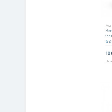
Код
Нив
(нив
инст
инс
10 
Нал