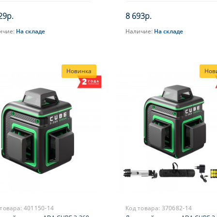
29р.
8 693р.
ичие:
На складе
Наличие:
На складе
В корзину
В корзину
Новинка
Нов
 товара:
401150-14
Код товара:
370682-14