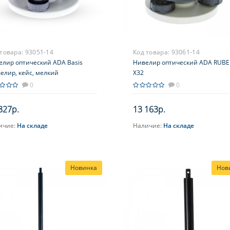
 товара:
93051-14
Код товара:
93061-14
елир оптический ADA Basis
Нивелир оптический ADA RUBE
елир, кейс, мелкий
X32
румент, нитяной отвес,
0
0
трукция)
827р.
13 163р.
ичие:
На складе
Наличие:
На складе
В корзину
В корзину
Новинка
Нов