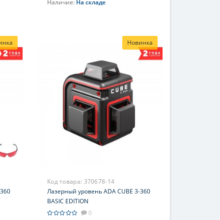
Наличие:
На складе
В корзину
инка
Новинка
Код товара:
370678-14
-360
Лазерный уровень ADA CUBE 3-360
BASIC EDITION
0