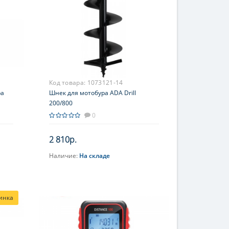
Код товара:
1073121-14
ра
Шнек для мотобура ADA Drill
200/800
0
2 810р.
Наличие:
На складе
В корзину
инка