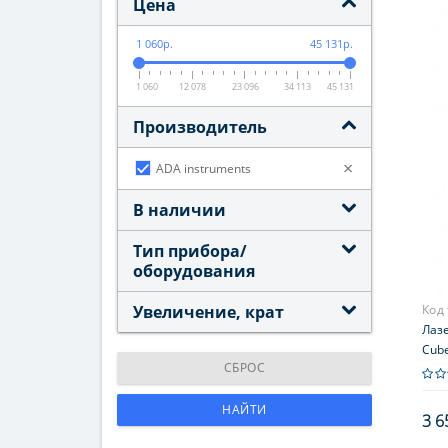
Цена
1 060р.
45 131р.
1 060
12 078
23 096
34 113
45 131
Производитель
×
ADA instruments
В наличии
Тип прибора/
оборудования
Увеличение, крат
Код
Лаз
Cube
СБРОС
НАЙТИ
3 6