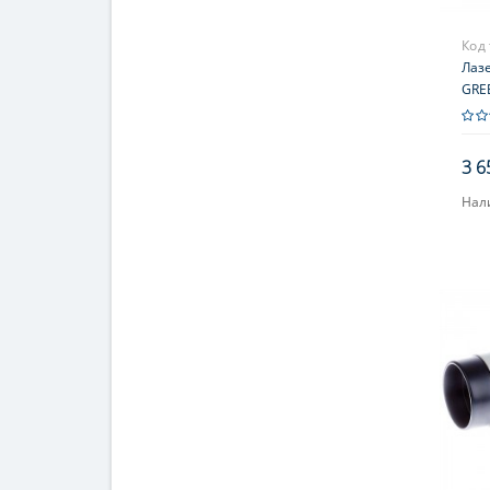
Код
Лаз
GRE
3 6
Нал