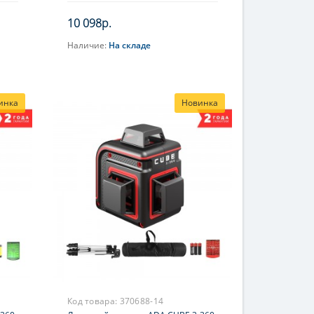
10 098р.
Наличие:
На складе
В корзину
инка
Новинка
Код товара:
370688-14