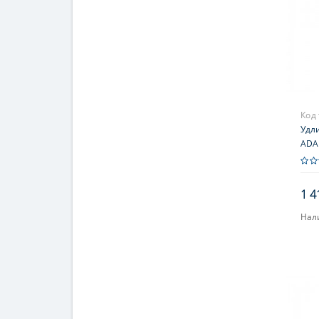
Код
Удл
ADA 
1 4
Нал