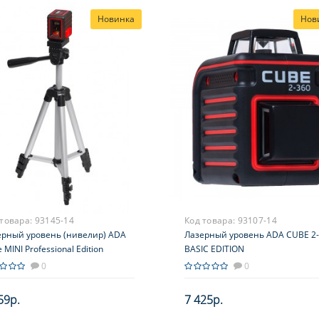
Новинка
Нов
 товара:
93145-14
Код товара:
93107-14
ерный уровень (нивелир) ADA
Лазерный уровень ADA CUBE 2
 MINI Professional Edition
BASIC EDITION
0
0
59р.
7 425р.