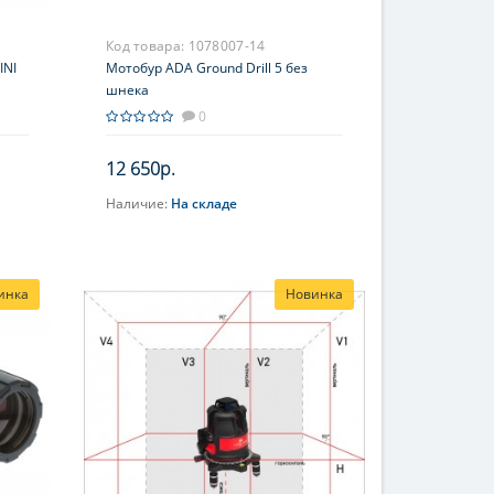
Код товара:
1078007-14
INI
Мотобур ADA Ground Drill 5 без
шнека
0
12 650р.
Наличие:
На складе
В корзину
инка
Новинка