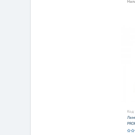
Нал
Код
Лаз
PRO