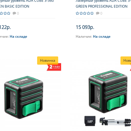
ерный уровень ADA CUBE 3-360
Лазерный уровень ADA CUBE 3
EN BASIC EDITION
GREEN PROFESSIONAL EDITION
0
0
122р.
15 093р.
ичие:
На складе
Наличие:
На складе
В корзину
В корзину
Новинка
Нов