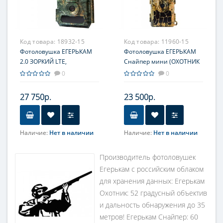
Код товара:
18932-15
Код товара:
11960-15
Фотоловушка ЕГЕРЬКАМ
Фотоловушка ЕГЕРЬКАМ
2.0 ЗОРКИЙ LTE,
Снайпер мини (ОХОТНИК
усовершенствованная
2.0), SiFar WillFine 5.8 CG,
0
0
SiFar WillFine 4.0 CG,
русифицирована, с
русифицирована, с
российским облаком
27 750р.
23 500р.
российским облаком
EGERCam.ru
EGERCam.ru
Наличие:
Нет в наличии
Наличие:
Нет в наличии
Производитель фотоловушек
Егерькам с российским облаком
для хранения данных: Егерькам
Охотник: 52 градусный объектив
и дальность обнаружения до 35
метров! Егерькам Снайпер: 60