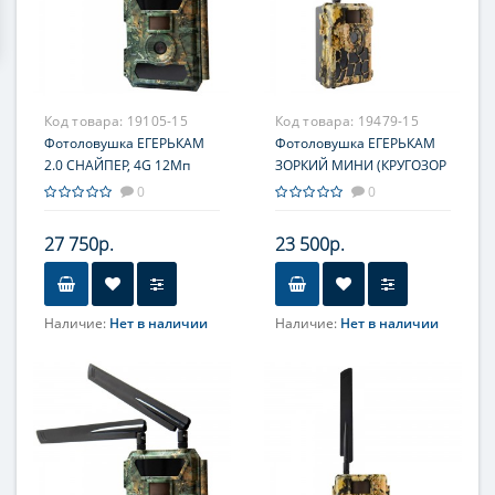
Код товара:
19105-15
Код товара:
19479-15
Фотоловушка ЕГЕРЬКАМ
Фотоловушка ЕГЕРЬКАМ
2.0 СНАЙПЕР, 4G 12Мп
ЗОРКИЙ МИНИ (КРУГОЗОР
WillFine SiFar 4.0 Pro,
2.0) WillFine SiFar 5.8 CG.,
0
0
русифицирована, с
русифицирована, с
российским облаком
российским облаком
27 750р.
23 500р.
EGERCam.ru
EGERCam.ru
Наличие:
Нет в наличии
Наличие:
Нет в наличии
Объектив
Объектив
F/NO=2.0
F/NO=3.0