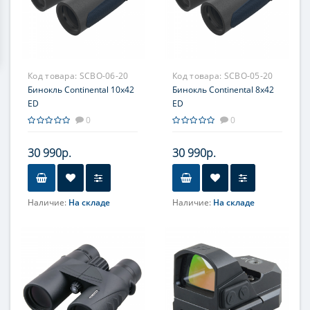
Код товара:
SCBO-06-20
Код товара:
SCBO-05-20
Бинокль Continental 10x42
Бинокль Continental 8x42
ED
ED
0
0
30 990р.
30 990р.
Наличие:
На складе
Наличие:
На складе
Увеличение, крат
Увеличение, крат
10
8
Фокусировка
Фокусировка
Центральная
Центральная