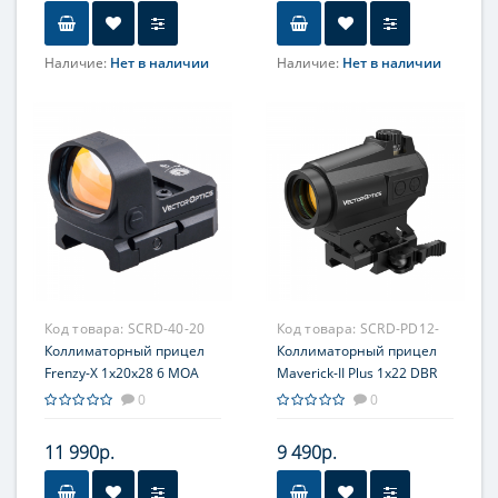
Наличие:
Нет в наличии
Наличие:
Нет в наличии
Код товара:
SCRD-40-20
Код товара:
SCRD-PD12-
Коллиматорный прицел
20
Коллиматорный прицел
Frenzy-X 1x20x28 6 MOA
Maverick-II Plus 1x22 DBR
Red Dot
0
0
11 990р.
9 490р.