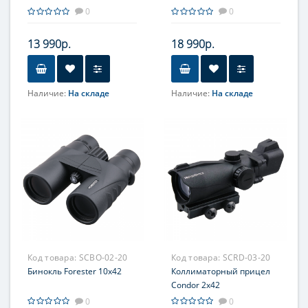
Reticles
0
0
13 990р.
18 990р.
Наличие:
На складе
Наличие:
На складе
Объектив
Объектив
25мм
25мм
Прицельная сетка
Точка 2MOA, круг
перекрестия, круг с точкой
Код товара:
SCBO-02-20
Код товара:
SCRD-03-20
Бинокль Forester 10x42
Коллиматорный прицел
Condor 2x42
0
0