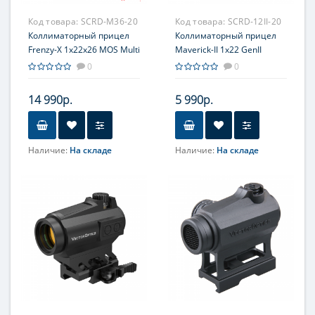
Код товара:
SCRD-M36-20
Код товара:
SCRD-12II-20
Коллиматорный прицел
Коллиматорный прицел
Frenzy-X 1x22x26 MOS Multi
Maverick-II 1x22 GenII
Reticles
0
0
14 990р.
5 990р.
Наличие:
На складе
Наличие:
На складе
Прицельная сетка
Объектив
3 MOA Dot, круг (40MOA),
22мм
круг и точка