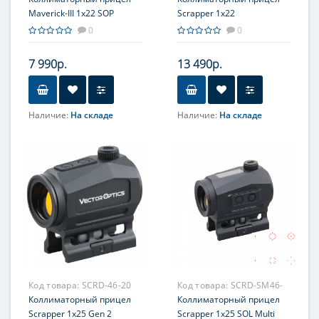
Maverick-III 1x22 SOP
Scrapper 1x22
0
0
7 990р.
13 490р.
Наличие:
На складе
Наличие:
На складе
Объектив
Объектив
22мм
22мм
Код товара:
SCRD-46-20
Код товара:
SCRD-SM46-
Коллиматорный прицел
20
Коллиматорный прицел
Scrapper 1x25 Gen 2
Scrapper 1x25 SOL Multi