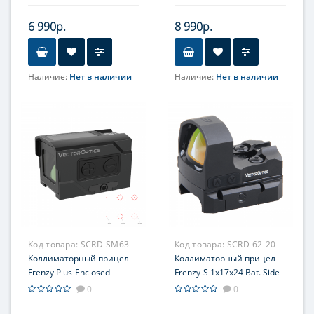
6 990р.
8 990р.
Наличие:
Нет в наличии
Наличие:
Нет в наличии
Увеличение, крат
Объектив
10
42мм
Фокусировка
Прицельная сетка
Центральная
Red Dot, Green Dot
Код товара:
SCRD-SM63-
Код товара:
SCRD-62-20
20
Коллиматорный прицел
Коллиматорный прицел
Frenzy Plus-Enclosed
Frenzy-S 1x17x24 Bat. Side
1x18x20 SOL Multi Reticle
Loading
0
0