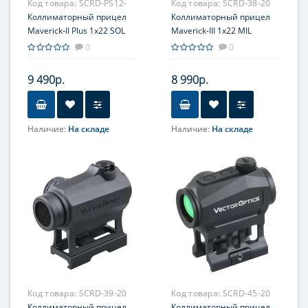
Код товара:
SCRD-PS12-
Код товара:
SCRD-38-20
20
Коллиматорный прицел
Коллиматорный прицел
Maverick-II Plus 1x22 SOL
Maverick-III 1x22 MIL
0
0
9 490р.
8 990р.
Наличие:
На складе
Наличие:
На складе
Объектив
Объектив
22мм
22мм
Код товара:
SCRD-39-20
Код товара:
SCRD-45-20
Коллиматорный прицел
Коллиматорный прицел