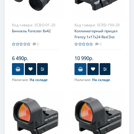
Код товара:
SCBO-01-20
Код товара:
SCRD-19II-20
Бинокль Forester 8x42
Коллиматорный прицел
Frenzy 1x17x24 Red Dot
0
0
6 490р.
10 990р.
Наличие:
На складе
Наличие:
На складе
Увеличение, крат
8
Фокусировка
Центральная